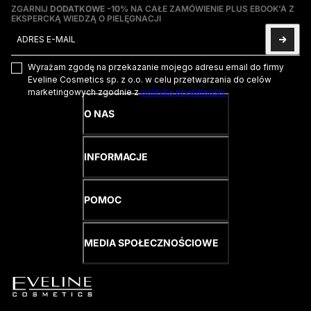
ZGARNIJ
DODATKOWE -10%
NA CAŁE ZAMÓWIENIE PLUS EBOOK'A Z
EKSPERCKĄ WIEDZĄ O PIELĘGNACJI
Adres e-mail
Ta strona jest chroniona przez hCaptcha i obowiązują na niej
Pol
Wyrażam zgodę na przekazanie mojego adresu email do firmy
Eveline Cosmetics sp. z o.o. w celu przetwarzania do celów
marketingowych zgodnie z
polityką prywatności.
O NAS
INFORMACJE
POMOC
MEDIA SPOŁECZNOŚCIOWE