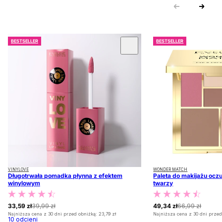
BESTSELLER
BESTSELLER
 KARUZOLĘ
VINYLOVE
WONDER MATCH
Długotrwała pomadka płynna z efektem
Paleta do makijażu oczu
winylowym
twarzy
33,59 zł
39,99 zł
49,34 zł
66,99 zł
Najniższa cena z 30 dni przed obniżką:
23,79 zł
Najniższa cena z 30 dni przed
10
odcieni