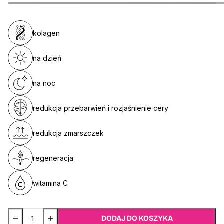
kolagen
na dzień
na noc
redukcja przebarwień i rozjaśnienie cery
redukcja zmarszczek
regeneracja
witamina C
DODAJ DO KOSZYKA