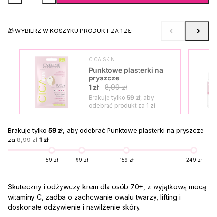
🎁 WYBIERZ W KOSZYKU PRODUKT ZA 1 ZŁ:
CICA SKIN
Punktowe plasterki na
pryszcze
1 zł
8,99 zł
Brakuje tylko
59 zł
, aby
odebrać produkt za
1 zł
Brakuje tylko
59 zł
, aby odebrać Punktowe plasterki na pryszcze
za
8,99 zł
1 zł
59 zł
99 zł
159 zł
249 zł
Skuteczny i odżywczy krem dla osób 70+, z wyjątkową mocą
witaminy C, zadba o zachowanie owalu twarzy, lifting i
doskonałe odżywienie i nawilżenie skóry.