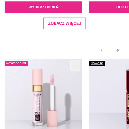
WYBIERZ ODCIEŃ
DO KO
ZOBACZ WIĘCEJ
NOWY ODCIEŃ
NOWOŚĆ
 KARUZOLĘ