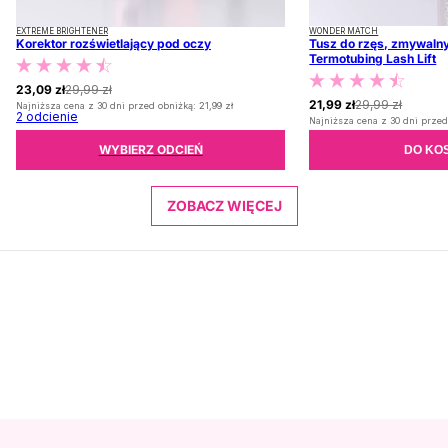
EXTREME BRIGHTENER
WONDER MATCH
Korektor rozświetlający pod oczy
Tusz do rzęs, zmywalny
Termotubing Lash Lift
23,09 zł
29,99 zł
21,99 zł
29,99 zł
Najniższa cena z 30 dni przed obniżką:
21,99 zł
2
odcienie
Najniższa cena z 30 dni przed
WYBIERZ ODCIEŃ
DO KO
ZOBACZ WIĘCEJ