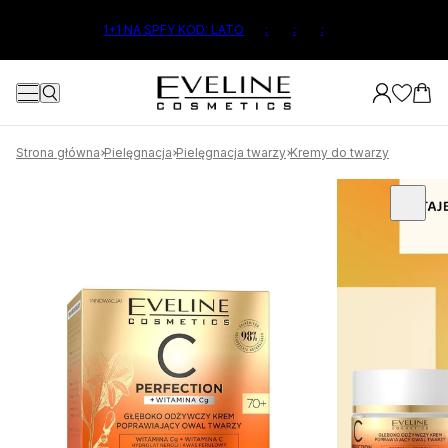
ŁÓWNEJ TREŚCI
1+1 NA SPFY KOD: LATO
:
:
:
Strona główna
Pielęgnacja
Pielęgnacja twarzy
Kremy do twarzy