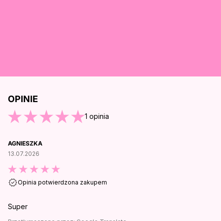
OPINIE
O KOŃCA OPINII
1
opinia
AGNIESZKA
13.07.2026
Opinia potwierdzona zakupem
Super