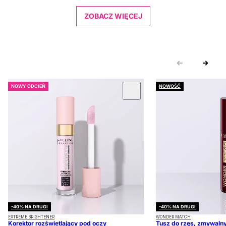
ZOBACZ WIĘCEJ
NOWY ODCIEŃ
NOWOŚĆ
 KARUZOLĘ
-40% NA DRUGI
-40% NA DRUGI
EXTREME BRIGHTENER
WONDER MATCH
Korektor rozświetlający pod oczy
Tusz do rzęs, zmywalny