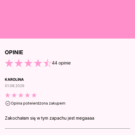
OPINIE
O KOŃCA OPINII
44
opinie
KAROLINA
01.08.2026
Opinia potwierdzona zakupem
Zakochałam się w tym zapachu jest megaaaa