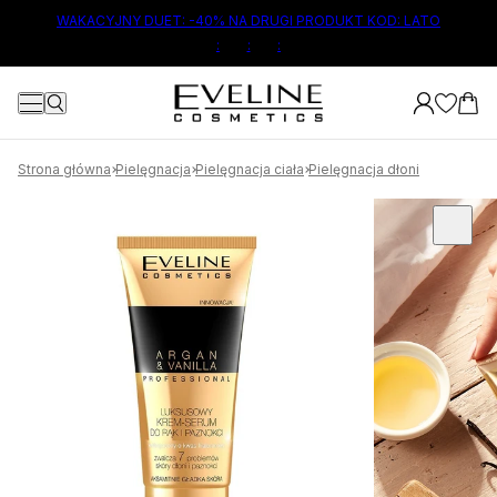
ŁÓWNEJ TREŚCI
WAKACYJNY DUET: -40% NA DRUGI PRODUKT KOD: LATO
:
:
:
Strona główna
Pielęgnacja
Pielęgnacja ciała
Pielęgnacja dłoni