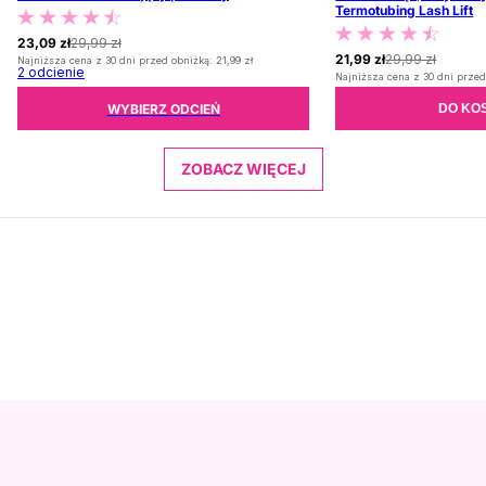
Termotubing Lash Lift
23,09 zł
29,99 zł
21,99 zł
29,99 zł
Najniższa cena z 30 dni przed obniżką:
21,99 zł
2
odcienie
Najniższa cena z 30 dni przed
WYBIERZ ODCIEŃ
DO KO
ZOBACZ WIĘCEJ