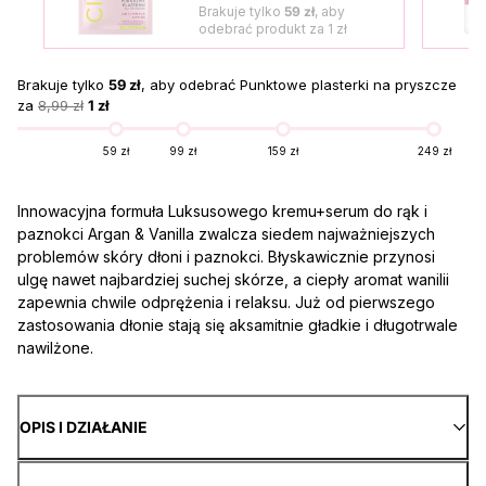
Brakuje tylko
59 zł
, aby
odebrać produkt za
1 zł
Brakuje tylko
59 zł
, aby odebrać Punktowe plasterki na pryszcze
za
8,99 zł
1 zł
59 zł
99 zł
159 zł
249 zł
Innowacyjna formuła Luksusowego kremu+serum do rąk i
paznokci Argan & Vanilla zwalcza siedem najważniejszych
problemów skóry dłoni i paznokci. Błyskawicznie przynosi
ulgę nawet najbardziej suchej skórze, a ciepły aromat wanilii
zapewnia chwile odprężenia i relaksu. Już od pierwszego
zastosowania dłonie stają się aksamitnie gładkie i długotrwale
nawilżone.
OPIS I DZIAŁANIE