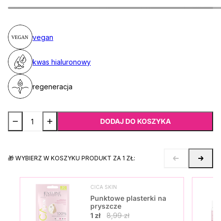
vegan
kwas hialuronowy
regeneracja
DODAJ DO KOSZYKA
🎁 WYBIERZ W KOSZYKU PRODUKT ZA 1 ZŁ:
CICA SKIN
Punktowe plasterki na
pryszcze
1 zł
8,99 zł