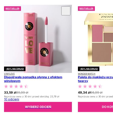
BESTSELLER
BESTSELLER
 KARUZOLĘ
-40% NA DRUGI
-40% NA DRUGI
VINYLOVE
WONDER MATCH
Długotrwała pomadka płynna z efektem
Paleta do makijażu oczu
winylowym
twarzy
33,59 zł
39,99 zł
49,34 zł
66,99 zł
Najniższa cena z 30 dni przed obniżką:
23,79 zł
Najniższa cena z 30 dni przed
10
odcieni
WYBIERZ ODCIEŃ
DO KO