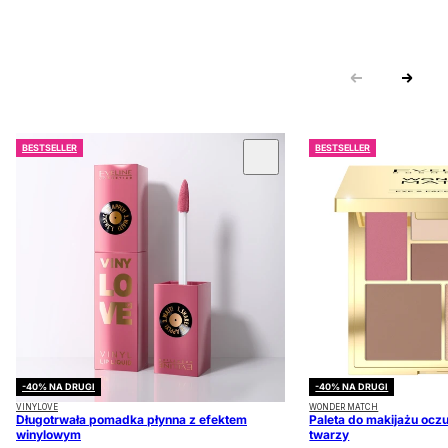
BESTSELLER
BESTSELLER
 KARUZOLĘ
-40% NA DRUGI
-40% NA DRUGI
VINYLOVE
WONDER MATCH
Długotrwała pomadka płynna z efektem
Paleta do makijażu oczu
winylowym
twarzy