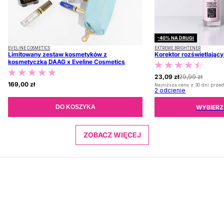
-40% NA DRUGI
EVELINE COSMETICS
EXTREME BRIGHTENER
Limitowany zestaw kosmetyków z
Korektor rozświetlając
kosmetyczką DAAG x Eveline Cosmetics
23,09 zł
29,99 zł
169,00 zł
Najniższa cena z 30 dni przed
2
odcienie
WYBIERZ
DO KOSZYKA
ZOBACZ WIĘCEJ