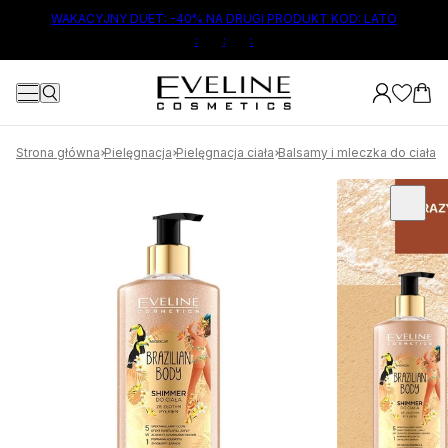
ŁÓWNEJ TREŚCI
WAKACYJNY DUET: -40% NA DRUGI PRODUKT KOD: LATO
:
:
:
Strona główna
Pielęgnacja
Pielęgnacja ciała
Balsamy i mleczka do ciała