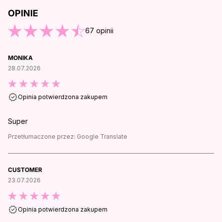
OPINIE
O KOŃCA OPINII
67
opinii
MONIKA
28.07.2026
Opinia potwierdzona zakupem
Super
Przetłumaczone przez:
Google Translate
CUSTOMER
23.07.2026
Opinia potwierdzona zakupem