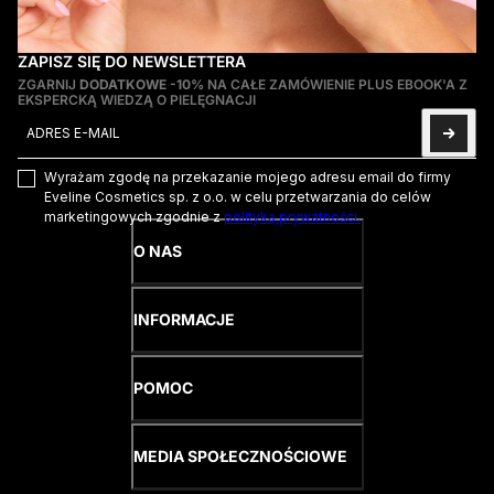
ZAPISZ SIĘ DO NEWSLETTERA
ZGARNIJ
DODATKOWE -10%
NA CAŁE ZAMÓWIENIE PLUS EBOOK'A Z
EKSPERCKĄ WIEDZĄ O PIELĘGNACJI
Adres e-mail
Ta strona jest chroniona przez hCaptcha i obowiązują na niej
Pol
Wyrażam zgodę na przekazanie mojego adresu email do firmy
Eveline Cosmetics sp. z o.o. w celu przetwarzania do celów
marketingowych zgodnie z
polityką prywatności.
O NAS
INFORMACJE
POMOC
MEDIA SPOŁECZNOŚCIOWE