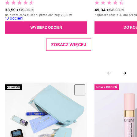
33,59 zł
39,99 zł
49,34 zł
66,99 zł
Najniższa cena z 30 dni przed obniżką:
23,79 zł
Najniższa cena z 30 dni przed
10
odcieni
WYBIERZ ODCIEŃ
DO KO
ZOBACZ WIĘCEJ
NOWOŚĆ
NOWY ODCIEŃ
 KARUZOLĘ