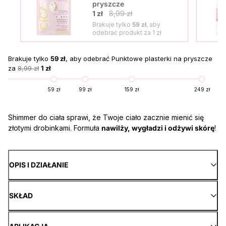
pryszcze
1 zł
8,99 zł
Brakuje tylko
59 zł
, aby
odebrać produkt za
1 zł
Brakuje tylko
59 zł
, aby odebrać Punktowe plasterki na pryszcze
za
8,99 zł
1 zł
59 zł
99 zł
159 zł
249 zł
Shimmer do ciała sprawi, że Twoje ciało zacznie mienić się
złotymi drobinkami. Formuła
nawilży, wygładzi i odżywi skórę
!
OPIS I DZIAŁANIE
SKŁAD