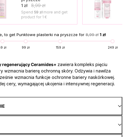
1 zł
1 zł
8,99 zł
Spend
59 zł
more and get
Spe
product for
1 €
prod
, to get Punktowe plasterki na pryszcze for
8,99 zł
1 zł
59 zł
99 zł
159 zł
249 zł
y regenerujący Ceramides+
zawiera kompleks pięciu
ry wzmacnia barierę ochronną skóry. Odżywia i nawilża
cześnie wzmacnia funkcje ochronne bariery naskórkowej.
dej cery, wymagającej ukojenia i intensywnej regeneracji.
NIE