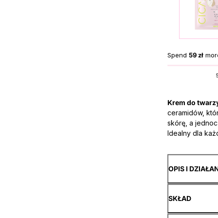
Spend
59 zł
more
Krem do twarz
ceramidów, któ
skórę, a jedno
Idealny dla każ
OPIS I DZIAŁA
SKŁAD