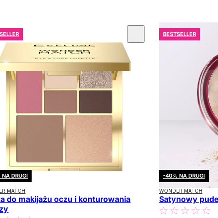
SELLER
BESTSELLER
 NA DRUGI
-40% NA DRUGI
ER MATCH
WONDER MATCH
ta do makijażu oczu i konturowania
Satynowy pude
zy