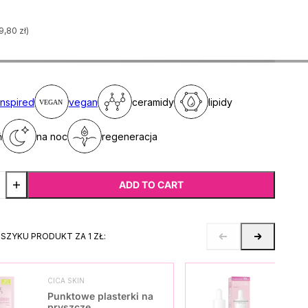
9,80 zł)
inspired
vegan
ceramidy
lipidy
ń
na noc
regeneracja
ADD TO CART
OSZYKU PRODUKT ZA 1 ZŁ:
CICA SKIN
SKO
Punktowe plasterki na
Seru
pryszcze