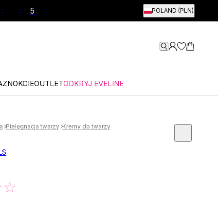
:
:
POLAND (PLN)
AZNOKCIE
OUTLET
ODKRYJ EVELINE
a
Pielęgnacja twarzy
Kremy do twarzy
LS