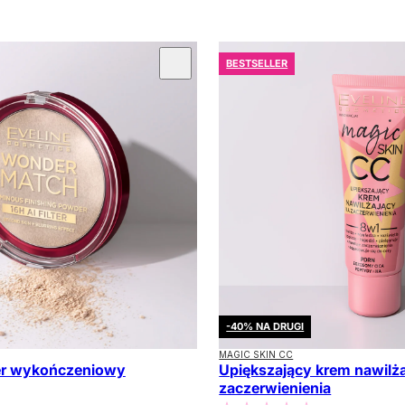
BESTSELLER
-40% NA DRUGI
MAGIC SKIN CC
r wykończeniowy
Upiększający krem nawilż
zaczerwienienia