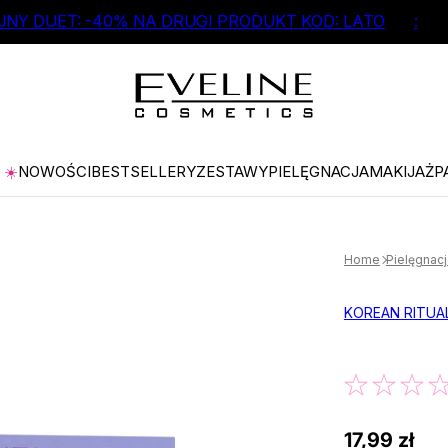
NY DUET: -40% NA DRUGI PRODUKT KOD: LATO
:
☀️
NOWOŚCI
BESTSELLERY
ZESTAWY
PIELĘGNACJA
MAKIJAŻ
P
Home
Pielęgnacj
KOREAN RITUA
17,99 zł