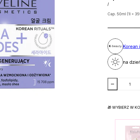
/
Cap. 50ml (1l = 35
Korean 
na dzie
🎁 WYBIERZ W K