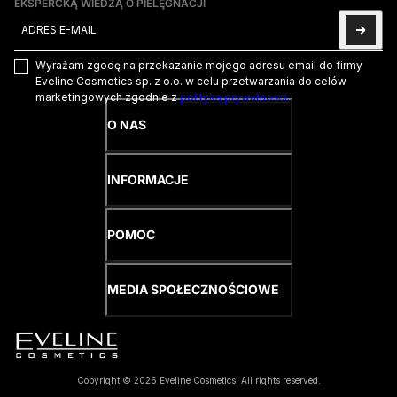
EKSPERCKĄ WIEDZĄ O PIELĘGNACJI
Adres e-mail
Ta strona jest chroniona przez hCaptcha i obowiązują na niej
Pol
Wyrażam zgodę na przekazanie mojego adresu email do firmy
Eveline Cosmetics sp. z o.o. w celu przetwarzania do celów
marketingowych zgodnie z
polityką prywatności.
O NAS
INFORMACJE
POMOC
MEDIA SPOŁECZNOŚCIOWE
Copyright © 2026 Eveline Cosmetics. All rights reserved.