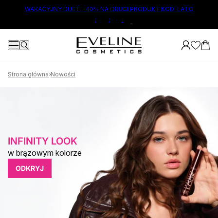
ŁÓWNEJ TREŚCI
WAKACYJNY DUET: -40% NA DRUGI PRODUKT KOD: LATO
:
:
:
Strona główna
Nowości
INFINITY LOOK
w brązowym kolorze
ODKRYJ