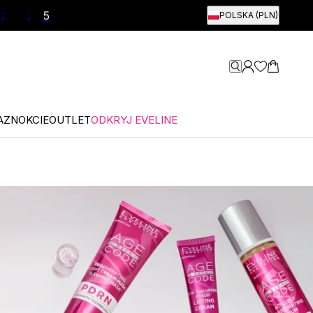
:
:
POLSKA (PLN)
4
AZNOKCIE
OUTLET
ODKRYJ EVELINE