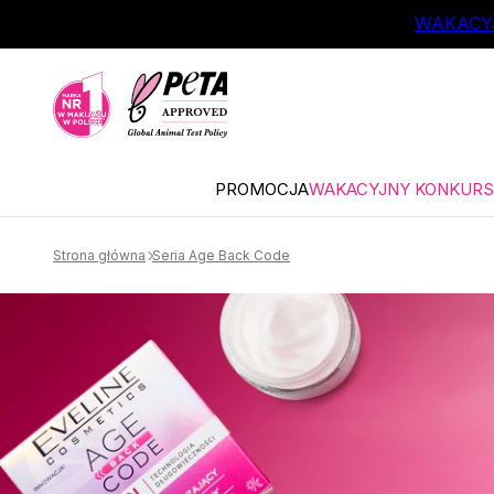
ŁÓWNEJ TREŚCI
WAKACYJ
PROMOCJA
WAKACYJNY KONKURS 
Strona główna
Seria Age Back Code