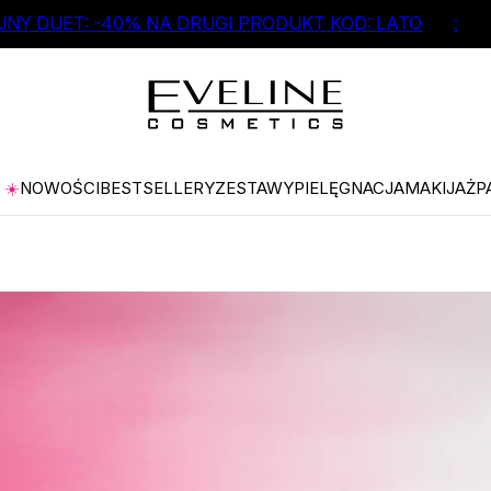
NY DUET: -40% NA DRUGI PRODUKT KOD: LATO
:
☀️
NOWOŚCI
BESTSELLERY
ZESTAWY
PIELĘGNACJA
MAKIJAŻ
P