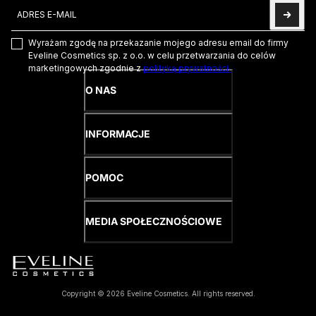
Adres e-mail
Ta strona jest chroniona przez hCaptcha i obowiązują na niej
Pol
Wyrażam zgodę na przekazanie mojego adresu email do firmy
Eveline Cosmetics sp. z o.o. w celu przetwarzania do celów
marketingowych zgodnie z
polityką prywatności.
O NAS
INFORMACJE
POMOC
MEDIA SPOŁECZNOŚCIOWE
Copyright © 2026 Eveline Cosmetics. All rights reserved.