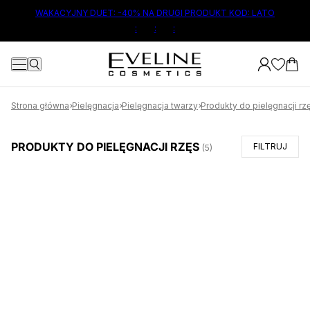
ŁÓWNEJ TREŚCI
WAKACYJNY DUET: -40% NA DRUGI PRODUKT KOD: LATO
:
:
:
Strona główna
Pielęgnacja
Pielęgnacja twarzy
Produkty do pielęgnacji rz
PRODUKTY DO PIELĘGNACJI RZĘS
FILTRUJ
(
5
)