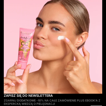
najnowsze badania dermatologiczne i oftalmologiczne,
zapewniając bezpieczeństwo i skuteczność stosowania.
Niezależnie od tego, czy Twoim celem jest regeneracja
osłabionych włosków, czy też dążysz do osiągnięcia efektu
spektakularnie długich i gęstych rzęs, nasza oferta
produktów
do pielęgnacji rzęs
sprosta Twoim oczekiwaniom.
ZAPISZ SIĘ DO NEWSLETTERA
ZGARNIJ
DODATKOWE -10%
NA CAŁE ZAMÓWIENIE PLUS EBOOK'A Z
EKSPERCKĄ WIEDZĄ O PIELĘGNACJI