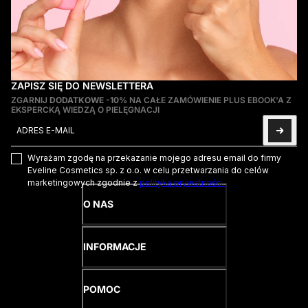
ZAPISZ SIĘ DO NEWSLETTERA
ZGARNIJ
DODATKOWE -10%
NA CAŁE ZAMÓWIENIE PLUS EBOOK'A Z
EKSPERCKĄ WIEDZĄ O PIELĘGNACJI
Adres e-mail
Ta strona jest chroniona przez hCaptcha i obowiązują na niej
Pol
Wyrażam zgodę na przekazanie mojego adresu email do firmy
Eveline Cosmetics sp. z o.o. w celu przetwarzania do celów
marketingowych zgodnie z
polityką prywatności.
O NAS
INFORMACJE
POMOC