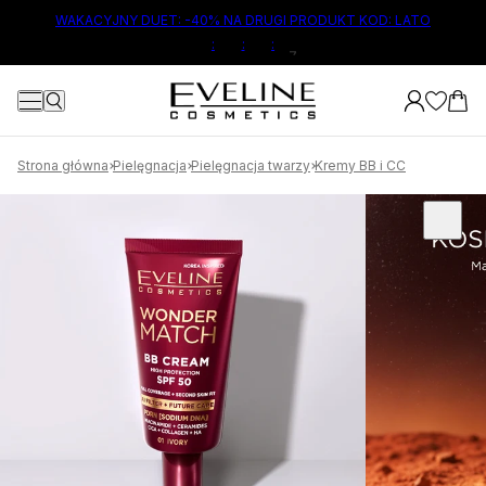
ŁÓWNEJ TREŚCI
WAKACYJNY DUET: -40% NA DRUGI PRODUKT KOD: LATO
:
:
:
6
Strona główna
Pielęgnacja
Pielęgnacja twarzy
Kremy BB i CC