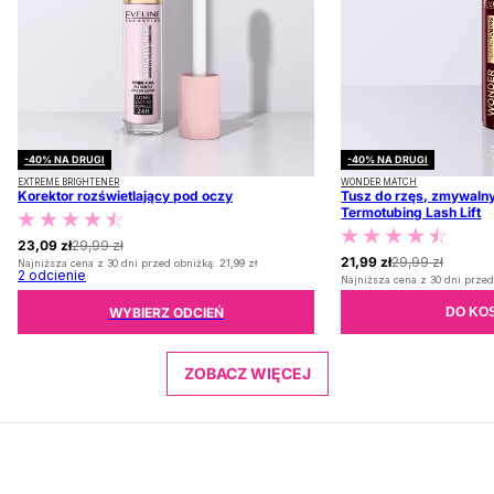
-40% NA DRUGI
-40% NA DRUGI
EXTREME BRIGHTENER
WONDER MATCH
Korektor rozświetlający pod oczy
Tusz do rzęs, zmywalny
Termotubing Lash Lift
23,09 zł
29,99 zł
21,99 zł
29,99 zł
Najniższa cena z 30 dni przed obniżką:
21,99 zł
2
odcienie
Najniższa cena z 30 dni przed
WYBIERZ ODCIEŃ
DO KO
ZOBACZ WIĘCEJ