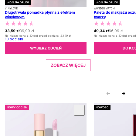
-40% NA DRUGI
-40% NA DRUGI
VINYLOVE
WONDER MATCH
Długotrwała pomadka płynna z efektem
Paleta do makijażu oczu
winylowym
twarzy
33,59 zł
39,99 zł
49,34 zł
66,99 zł
Najniższa cena z 30 dni przed obniżką:
23,79 zł
Najniższa cena z 30 dni przed
10
odcieni
WYBIERZ ODCIEŃ
DO KO
ZOBACZ WIĘCEJ
NOWY ODCIEŃ
NOWOŚĆ
 KARUZOLĘ