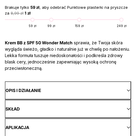
Brakuje tylko
59 zł
, aby odebrać Punktowe plasterki na pryszcze
za
8,99 zł
1 zł
59 zł
99 zł
159 zł
249 zł
Krem BB z SPF 50 Wonder Match
sprawia, że Twoja skóra
wygląda świeżo, gładko i naturalnie już w chwilę po nałożeniu.
Lekka formuła tuszuje niedoskonałości i podkreśla zdrowy
blask cery, jednocześnie zapewniając wysoką ochronę
przeciwsłoneczną.
OPIS I DZIAŁANIE
SKŁAD
APLIKACJA