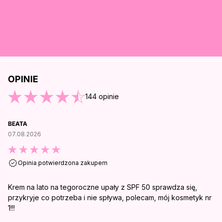
OPINIE
O KOŃCA OPINII
144
opinie
BEATA
07.08.2026
Opinia potwierdzona zakupem
Krem na lato na tegoroczne upały z SPF 50 sprawdza się,
przykryje co potrzeba i nie spływa, polecam, mój kosmetyk nr
1!!!