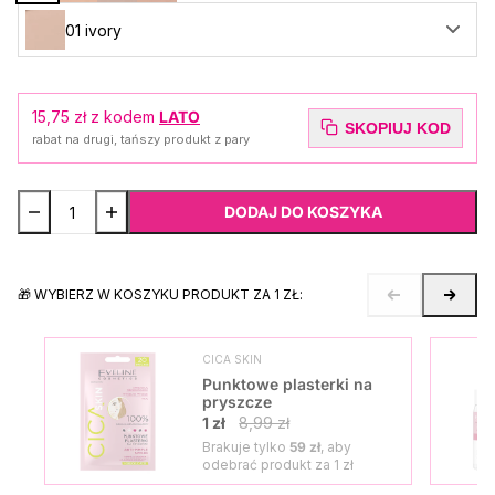
01 ivory
15,75 zł
z kodem
LATO
SKOPIUJ KOD
rabat na drugi, tańszy produkt z pary
DODAJ DO KOSZYKA
🎁 WYBIERZ W KOSZYKU PRODUKT ZA 1 ZŁ:
CICA SKIN
Punktowe plasterki na
pryszcze
1 zł
8,99 zł
Brakuje tylko
59 zł
, aby
odebrać produkt za
1 zł