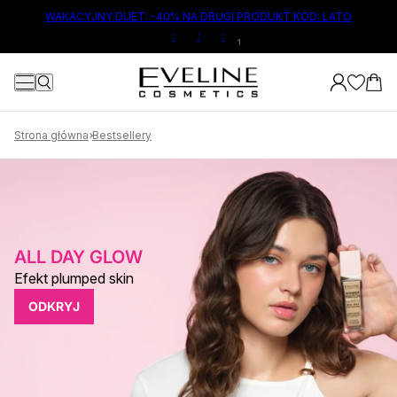
ŁÓWNEJ TREŚCI
WAKACYJNY DUET: -40% NA DRUGI PRODUKT KOD: LATO
:
:
:
Strona główna
Bestsellery
ALL DAY GLOW
Efekt plumped skin
ODKRYJ