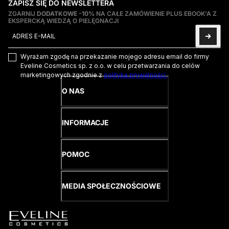
ZAPISZ SIĘ DO NEWSLETTERA
ZGARNIJ
DODATKOWE -10%
NA CAŁE ZAMÓWIENIE PLUS EBOOK'A Z
EKSPERCKĄ WIEDZĄ O PIELĘGNACJI
Adres e-mail
Ta strona jest chroniona przez hCaptcha i obowiązują na niej
Pol
Wyrażam zgodę na przekazanie mojego adresu email do firmy
Eveline Cosmetics sp. z o.o. w celu przetwarzania do celów
marketingowych zgodnie z
polityką prywatności.
O NAS
INFORMACJE
POMOC
MEDIA SPOŁECZNOŚCIOWE