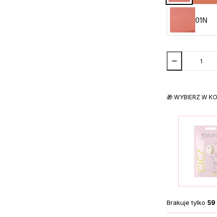
01N
🎁 WYBIERZ W K
Brakuje tylko
59 