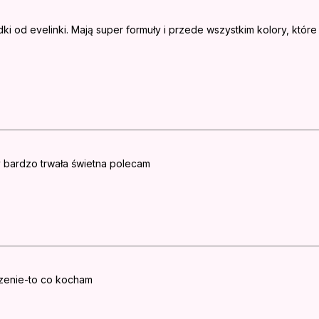
i od evelinki. Mają super formuły i przede wszystkim kolory, które
y bardzo trwała świetna polecam
enie-to co kocham