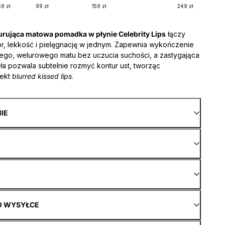
59 zł
99 zł
159 zł
249 zł
urująca matowa pomadka w płynie Celebrity Lips
łączy
or, lekkość i pielęgnację w jednym. Zapewnia wykończenie
iego, welurowego matu bez uczucia suchości, a zastygająca
a pozwala subtelnie rozmyć kontur ust, tworząc
ekt
blurred kissed lips
.
NIE
O WYSYŁCE