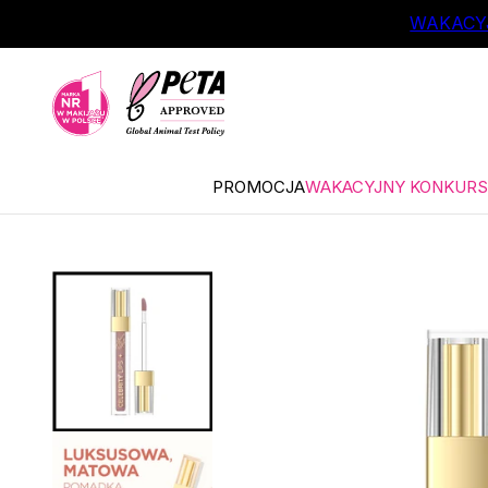
ŁÓWNEJ TREŚCI
WAKACYJ
PROMOCJA
WAKACYJNY KONKURS 