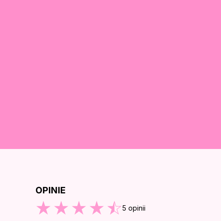
OPINIE
ZEJDŹ DO KOŃCA OPINII
5
opinii