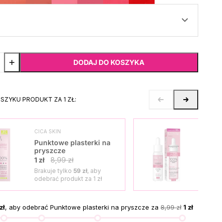
DODAJ DO KOSZYKA
OSZYKU PRODUKT ZA 1 ZŁ:
CICA SKIN
SKO
Punktowe plasterki na
Seru
pryszcze
1 zł
1 zł
8,99 zł
Brakuje tylko
59 zł
, aby
Brak
odebrać produkt za
1 zł
odeb
zł
, aby odebrać Punktowe plasterki na pryszcze za
8,99 zł
1 zł