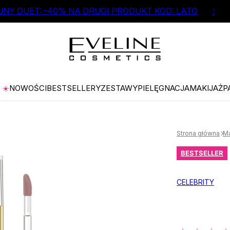
NY DUET: -40% NA DRUGI PRODUKT KOD: LATO
:
☀️
NOWOŚCI
BESTSELLERY
ZESTAWY
PIELĘGNACJA
MAKIJAŻ
P
Strona główna
Ma
BESTSELLER
CELEBRITY