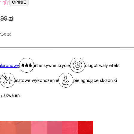
OPINIE
99 zł
7,50 zł)
aluronowy
intensywne krycie
długotrwały efekt
matowe wykończenie
pielęgnujące składniki
 / skwalen