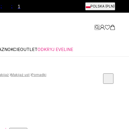
:
:
POLSKA (PLN)
2
0
AZNOKCIE
OUTLET
ODKRYJ EVELINE
kijaż
Makijaż ust
Pomadki