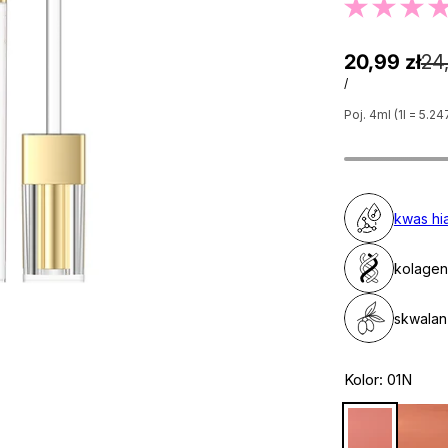
20,99 zł
24,
/
Poj. 4ml (1l = 5.24
kwas hi
kolagen
skwalan
Kolor:
01N