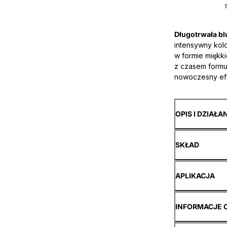
Długotrwała bl
intensywny kol
w formie miękk
z czasem formuł
nowoczesny ef
OPIS I DZIAŁA
SKŁAD
APLIKACJA
INFORMACJE 