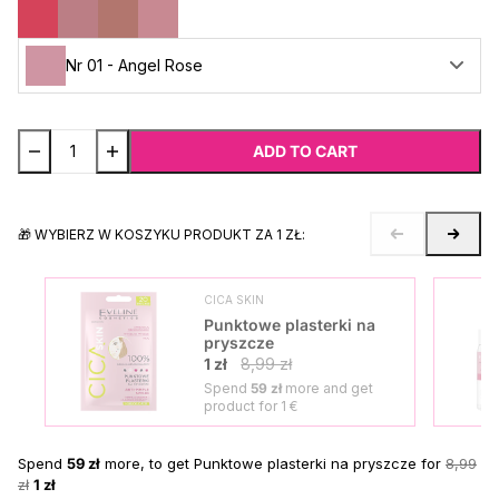
Nr 01 - Angel Rose
ADD TO CART
🎁 WYBIERZ W KOSZYKU PRODUKT ZA 1 ZŁ:
CICA SKIN
Punktowe plasterki na
pryszcze
1 zł
8,99 zł
Spend
59 zł
more and get
product for
1 €
Spend
59 zł
more, to get Punktowe plasterki na pryszcze for
8,99
zł
1 zł