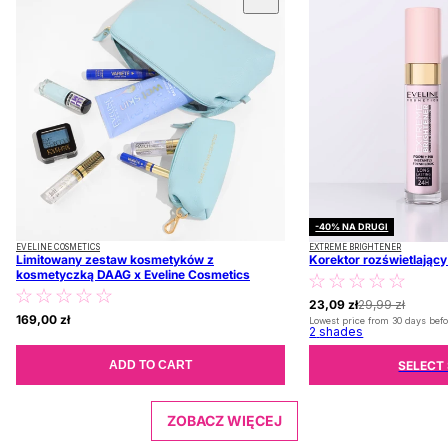
-40% NA DRUGI
EVELINE COSMETICS
EXTREME BRIGHTENER
Limitowany zestaw kosmetyków z
Korektor rozświetlając
kosmetyczką DAAG x Eveline Cosmetics
23,09 zł
29,99 zł
169,00 zł
Lowest price from 30 days befo
2
shades
SELECT
ADD TO CART
ZOBACZ WIĘCEJ