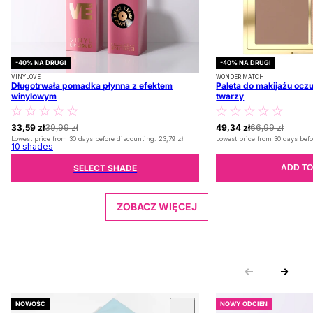
-40% NA DRUGI
-40% NA DRUGI
VINYLOVE
WONDER MATCH
Długotrwała pomadka płynna z efektem
Paleta do makijażu oczu
winylowym
twarzy
33,59 zł
39,99 zł
49,34 zł
66,99 zł
Lowest price from 30 days before discounting:
23,79 zł
Lowest price from 30 days befo
10
shades
SELECT SHADE
ADD TO
ZOBACZ WIĘCEJ
NOWOŚĆ
NOWY ODCIEŃ
 CAROUSEL