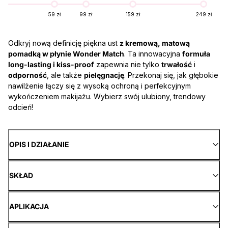
59 zł
99 zł
159 zł
249 zł
Odkryj nową definicję piękna ust
z kremową, matową
pomadką w płynie Wonder Match
. Ta innowacyjna
formuła
long-lasting i kiss-proof
zapewnia nie tylko
trwałość
i
odporność
, ale także
pielęgnację
. Przekonaj się, jak głębokie
nawilżenie łączy się z wysoką ochroną i perfekcyjnym
wykończeniem makijażu. Wybierz swój ulubiony, trendowy
odcień!
OPIS I DZIAŁANIE
SKŁAD
APLIKACJA