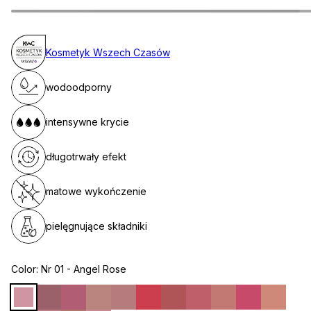
Kosmetyk Wszech Czasów
wodoodporny
intensywne krycie
długotrwały efekt
matowe wykończenie
pielęgnujące składniki
Color:
Nr 01 - Angel Rose