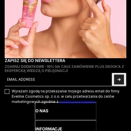
ZAPISZ SIĘ DO NEWSLETTERA
ZGARNIJ
DODATKOWE -10%
NA CAŁE ZAMÓWIENIE PLUS EBOOK'A Z
EKSPERCKĄ WIEDZĄ O PIELĘGNACJI
Email address
This site is protected by hCaptcha and the hCaptcha
Privacy Poli
Wyrażam zgodę na przekazanie mojego adresu email do firmy
Eveline Cosmetics sp. z o.o. w celu przetwarzania do celów
marketingowych zgodnie z
polityką prywatności.
O NAS
INFORMACJE