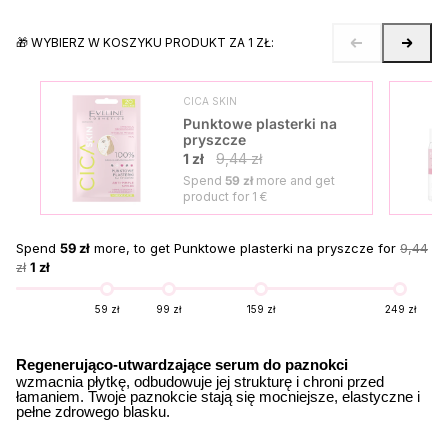
🎁 WYBIERZ W KOSZYKU PRODUKT ZA 1 ZŁ:
CICA SKIN
Punktowe plasterki na
pryszcze
1 zł
9,44 zł
Spend
59 zł
more and get
product for
1 €
Spend
59 zł
more, to get Punktowe plasterki na pryszcze for
9,44
zł
1 zł
59 zł
99 zł
159 zł
249 zł
Regenerująco-utwardzające serum do paznokci
wzmacnia płytkę, odbudowuje jej strukturę i chroni przed
łamaniem. Twoje paznokcie stają się mocniejsze, elastyczne i
pełne zdrowego blasku.