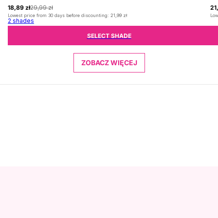
18,89 zł
29,99 zł
21
Lowest price from 30 days before discounting:
21,99 zł
Low
2
shades
SELECT SHADE
ZOBACZ WIĘCEJ