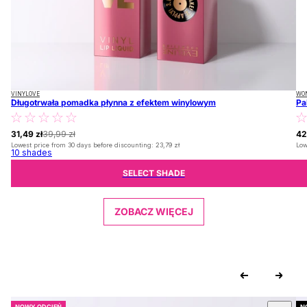
VINYLOVE
WO
Długotrwała pomadka płynna z efektem winylowym
Pa
31,49 zł
39,99 zł
42
Lowest price from 30 days before discounting:
23,79 zł
Low
10
shades
SELECT SHADE
ZOBACZ WIĘCEJ
NOWY ODCIEŃ
N