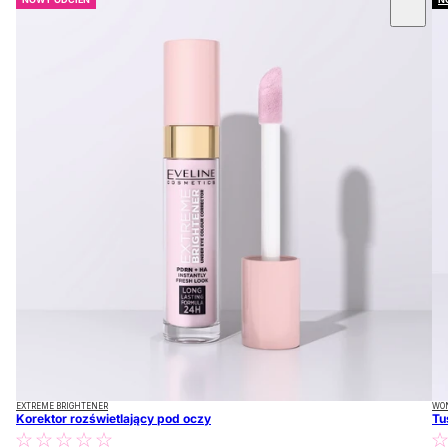
 CAROUSEL
EXTREME BRIGHTENER
WO
Korektor rozświetlający pod oczy
Tu