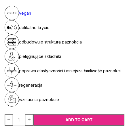
vegan
delikatne krycie
odbudowuje strukturę paznokcia
pielęgnujące składniki
poprawa elastyczności i mniejsza łamliwość paznokci
regeneracja
wzmacnia paznokcie
ADD TO CART