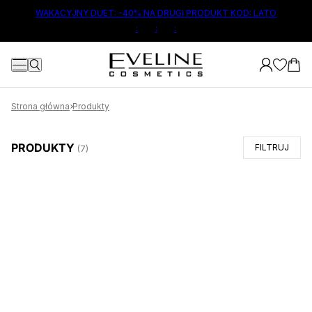
ŁÓWNEJ TREŚCI
WAKACYJNY DUET: -40% NA DRUGI PRODUKT KOD: LATO
:
:
:
Strona główna
Produkty
PRODUKTY
FILTRUJ
(
7
)