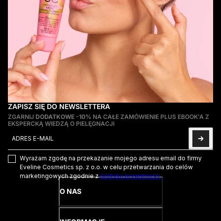
ZAPISZ SIĘ DO NEWSLETTERA
ZGARNIJ
DODATKOWE -10%
NA CAŁE ZAMÓWIENIE PLUS EBOOK'A Z
EKSPERCKĄ WIEDZĄ O PIELĘGNACJI
Adres e-mail
Ta strona jest chroniona przez hCaptcha i obowiązują na niej
Pol
Wyrażam zgodę na przekazanie mojego adresu email do firmy
Eveline Cosmetics sp. z o.o. w celu przetwarzania do celów
marketingowych zgodnie z
polityką prywatności.
O NAS