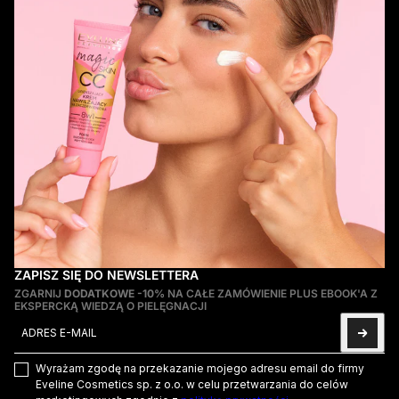
ZAPISZ SIĘ DO NEWSLETTERA
ZGARNIJ
DODATKOWE -10%
NA CAŁE ZAMÓWIENIE PLUS EBOOK'A Z
EKSPERCKĄ WIEDZĄ O PIELĘGNACJI
Adres e-mail
Ta strona jest chroniona przez hCaptcha i obowiązują na niej
Pol
Wyrażam zgodę na przekazanie mojego adresu email do firmy
Eveline Cosmetics sp. z o.o. w celu przetwarzania do celów