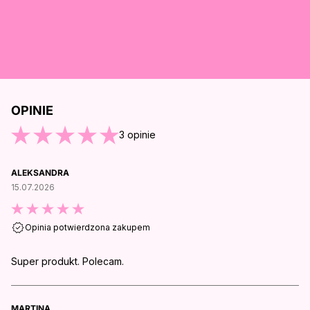
OPINIE
O KOŃCA OPINII
3
opinie
ALEKSANDRA
15.07.2026
Opinia potwierdzona zakupem
Super produkt. Polecam.
MARTINA