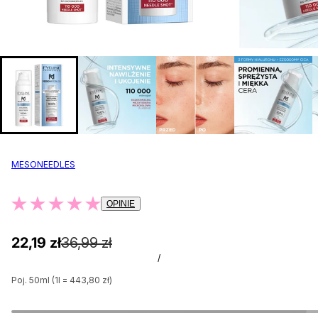
MESONEEDLES
OPINIE
22,19 zł
36,99 zł
/
Poj. 50ml (1l = 443,80 zł)