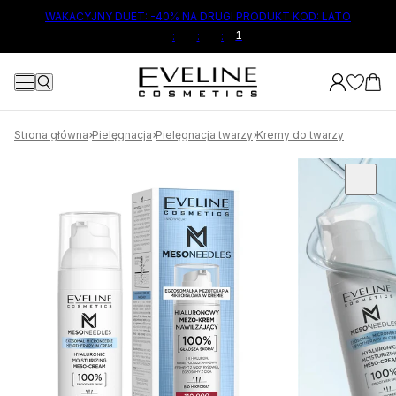
ŁÓWNEJ TREŚCI
WAKACYJNY DUET: -40% NA DRUGI PRODUKT KOD: LATO
:
:
:
Strona główna
Pielęgnacja
Pielęgnacja twarzy
Kremy do twarzy