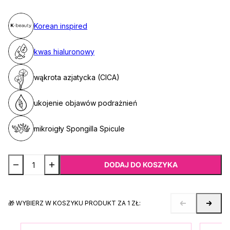
Korean inspired
kwas hialuronowy
wąkrota azjatycka (CICA)
ukojenie objawów podrażnień
mikroigły Spongilla Spicule
DODAJ DO KOSZYKA
🎁 WYBIERZ W KOSZYKU PRODUKT ZA 1 ZŁ: