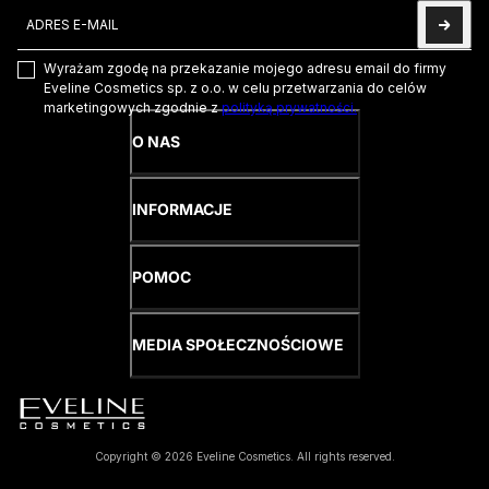
Adres e-mail
Ta strona jest chroniona przez hCaptcha i obowiązują na niej
Pol
Wyrażam zgodę na przekazanie mojego adresu email do firmy
Eveline Cosmetics sp. z o.o. w celu przetwarzania do celów
marketingowych zgodnie z
polityką prywatności.
O NAS
INFORMACJE
POMOC
MEDIA SPOŁECZNOŚCIOWE
Copyright © 2026 Eveline Cosmetics. All rights reserved.