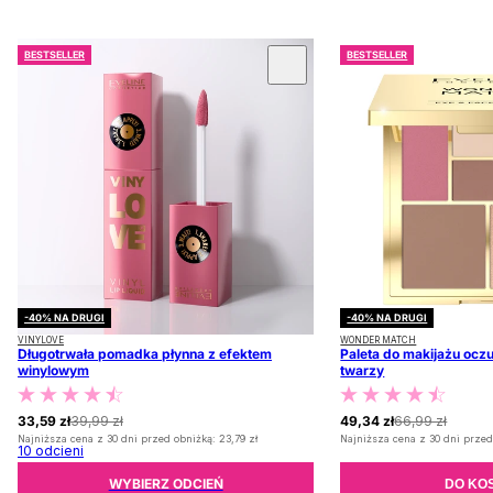
BESTSELLER
BESTSELLER
 KARUZOLĘ
-40% NA DRUGI
-40% NA DRUGI
VINYLOVE
WONDER MATCH
Długotrwała pomadka płynna z efektem
Paleta do makijażu oczu
winylowym
twarzy
33,59 zł
39,99 zł
49,34 zł
66,99 zł
Najniższa cena z 30 dni przed obniżką:
23,79 zł
Najniższa cena z 30 dni przed
10
odcieni
WYBIERZ ODCIEŃ
DO KO