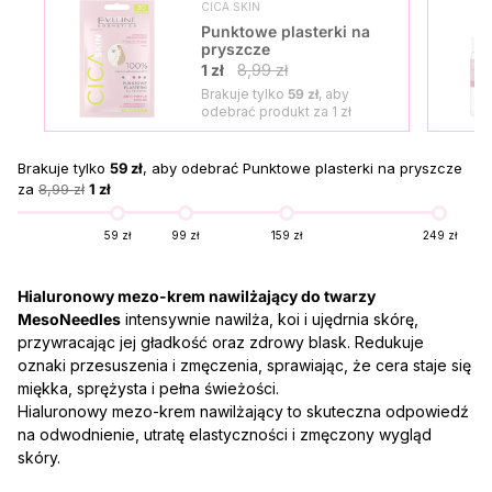
CICA SKIN
Punktowe plasterki na
pryszcze
1 zł
8,99 zł
Brakuje tylko
59 zł
, aby
odebrać produkt za
1 zł
Brakuje tylko
59 zł
, aby odebrać Punktowe plasterki na pryszcze
za
8,99 zł
1 zł
59 zł
99 zł
159 zł
249 zł
Hialuronowy mezo-krem nawilżający do twarzy
MesoNeedles
intensywnie nawilża, koi i ujędrnia skórę,
przywracając jej gładkość oraz zdrowy blask. Redukuje
oznaki przesuszenia i zmęczenia, sprawiając, że cera staje się
miękka, sprężysta i pełna świeżości.
Hialuronowy mezo-krem nawilżający to skuteczna odpowiedź
na odwodnienie, utratę elastyczności i zmęczony wygląd
skóry.