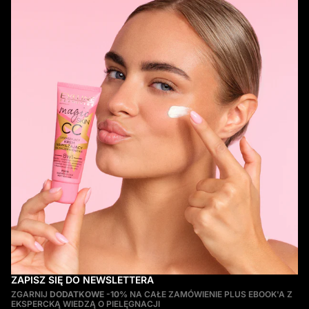
ZAPISZ SIĘ DO NEWSLETTERA
ZGARNIJ
DODATKOWE -10%
NA CAŁE ZAMÓWIENIE PLUS EBOOK'A Z
EKSPERCKĄ WIEDZĄ O PIELĘGNACJI