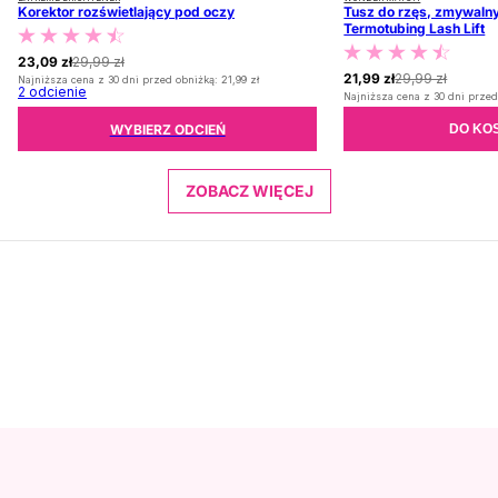
Korektor rozświetlający pod oczy
Tusz do rzęs, zmywalny
Termotubing Lash Lift
23,09 zł
29,99 zł
21,99 zł
29,99 zł
Najniższa cena z 30 dni przed obniżką:
21,99 zł
2
odcienie
Najniższa cena z 30 dni przed
WYBIERZ ODCIEŃ
DO KO
ZOBACZ WIĘCEJ