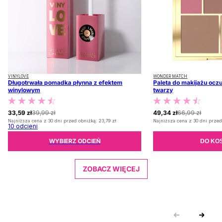
VINYLOVE
WONDER MATCH
Długotrwała pomadka płynna z efektem
Paleta do makijażu oczu
winylowym
twarzy
33,59 zł
39,99 zł
49,34 zł
66,99 zł
Najniższa cena z 30 dni przed obniżką:
23,79 zł
Najniższa cena z 30 dni przed
10
odcieni
WYBIERZ ODCIEŃ
DO KO
ZOBACZ WIĘCEJ