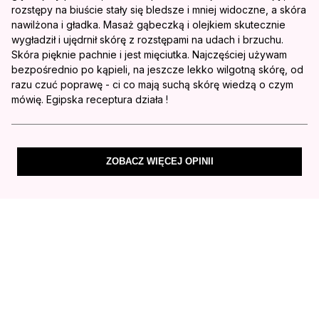
rozstępy na biuście stały się bledsze i mniej widoczne, a skóra
nawilżona i gładka. Masaż gąbeczką i olejkiem skutecznie
wygładził i ujędrnił skórę z rozstępami na udach i brzuchu.
Skóra pięknie pachnie i jest mięciutka. Najczęściej używam
bezpośrednio po kąpieli, na jeszcze lekko wilgotną skórę, od
razu czuć poprawę - ci co mają suchą skórę wiedzą o czym
mówię. Egipska receptura działa !
ZOBACZ WIĘCEJ OPINII