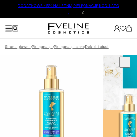
ŁÓWNEJ TREŚCI
DODATKOWE -15% NA LETNIĄ PIELĘGNACJĘ KOD: LATO
:
:
:
Strona główna
Pielęgnacja
Pielęgnacja ciała
Dekolt i biust