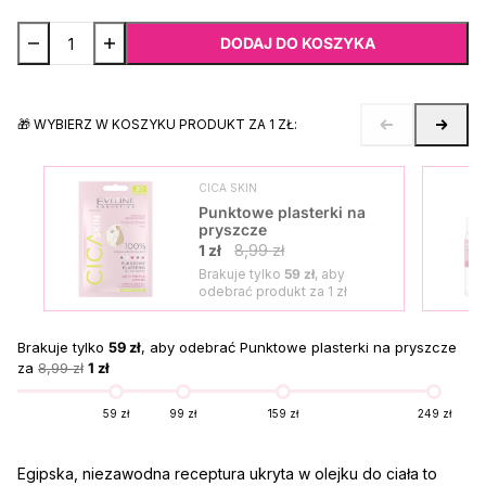
DODAJ DO KOSZYKA
🎁 WYBIERZ W KOSZYKU PRODUKT ZA 1 ZŁ:
CICA SKIN
Punktowe plasterki na
pryszcze
1 zł
8,99 zł
Brakuje tylko
59 zł
, aby
odebrać produkt za
1 zł
Brakuje tylko
59 zł
, aby odebrać Punktowe plasterki na pryszcze
za
8,99 zł
1 zł
59 zł
99 zł
159 zł
249 zł
Egipska, niezawodna receptura ukryta w olejku do ciała to