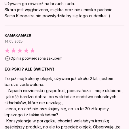
Używam go również na brzuch i uda.
Skóra jest wygładzona, miękka oraz nieziemsko pachnie.
Sama Kleopatra nie powstydziła by się tego cudeńka! :)
KAMAKAMA28
14.05.2025
Opinia potwierdzona zakupem
EGIPSKI ? ALE ŚWIETNY!
To już mój kolejny olejek, używam już około 2 lat i jestem
bardzo zadowolona.
- Zapach nieziemski : grapefruit, pomarańcza - moje ulubione,
-jakość bardzo dobra, bo w składzie mnóstwo naturalnych
składników, które nie uczulają,
-cena, no cóż nie oszukujmy się, co za te 20 zł kupimy
lepszego i z takim składem?
-Konsystencja w porządku, chociaż wolałabym troszkę
gęściejszy produkt, no ale to przecież olejek. Obserwuję ,że