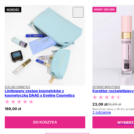
NOWOŚĆ
NOWY ODCIEŃ
 KARUZOLĘ
EVELINE COSMETICS
EXTREME BRIGHTENER
Limitowany zestaw kosmetyków z
Korektor rozświetlając
kosmetyczką DAAG x Eveline Cosmetics
23,09 zł
29,99 zł
169,00 zł
Najniższa cena z 30 dni przed
2
odcienie
WYBIERZ
DO KOSZYKA