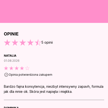
OPINIE
O KOŃCA OPINII
5
opinii
NATALIA
01.08.2026
Opinia potwierdzona zakupem
Bardzo fajna konsytencja, niezbyt intensywny zapavh, formula
jak dla mnie ok. Skóra jest napięta i miękka.
DOMINIKA