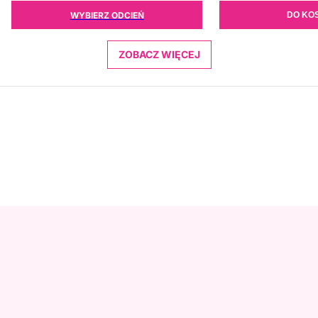
WYBIERZ ODCIEŃ
DO KO
ZOBACZ WIĘCEJ