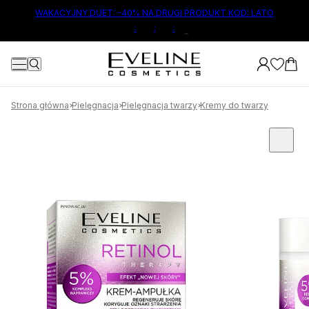
ŁÓWNEJ TREŚCI
WAKACYJNY DUET: -40% NA DRUGI PRODUKT KOD: LATO
:
:
:
2
Strona główna
Pielęgnacja
Pielęgnacja twarzy
Kremy do twarzy