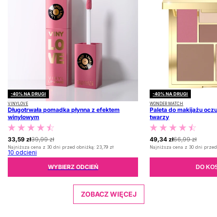
-40% NA DRUGI
-40% NA DRUGI
VINYLOVE
WONDER MATCH
Długotrwała pomadka płynna z efektem
Paleta do makijażu oczu
winylowym
twarzy
33,59 zł
39,99 zł
49,34 zł
66,99 zł
Najniższa cena z 30 dni przed obniżką:
23,79 zł
Najniższa cena z 30 dni przed
10
odcieni
WYBIERZ ODCIEŃ
DO KO
ZOBACZ WIĘCEJ