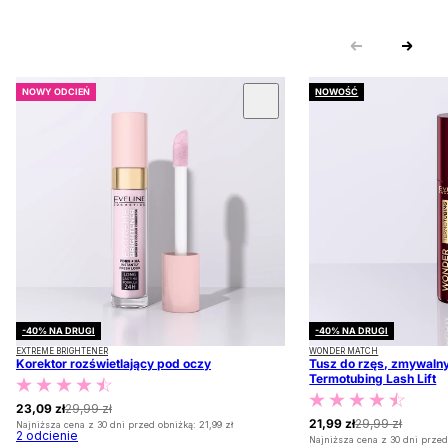
NOWY ODCIEŃ
NOWOŚĆ
 KARUZOLĘ
-40% NA DRUGI
-40% NA DRUGI
EXTREME BRIGHTENER
WONDER MATCH
Korektor rozświetlający pod oczy
Tusz do rzęs, zmywalny
Termotubing Lash Lift
23,09 zł
29,99 zł
21,99 zł
29,99 zł
Najniższa cena z 30 dni przed obniżką:
21,99 zł
2
odcienie
Najniższa cena z 30 dni przed