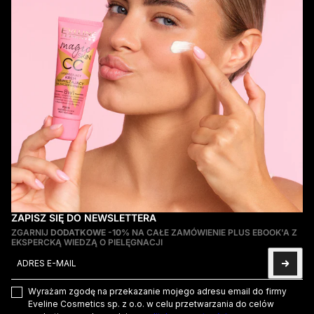
ZAPISZ SIĘ DO NEWSLETTERA
ZGARNIJ
DODATKOWE -10%
NA CAŁE ZAMÓWIENIE PLUS EBOOK'A Z
EKSPERCKĄ WIEDZĄ O PIELĘGNACJI
Adres e-mail
Ta strona jest chroniona przez hCaptcha i obowiązują na niej
Pol
Wyrażam zgodę na przekazanie mojego adresu email do firmy
Eveline Cosmetics sp. z o.o. w celu przetwarzania do celów