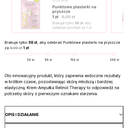
CICA SKIN
Punktowe plasterki na
pryszcze
1 zł
8,99 zł
Brakuje tylko
59 zł
, aby
odebrać produkt za
1 zł
Brakuje tylko
59 zł
, aby odebrać Punktowe plasterki na pryszcze
za
8,99 zł
1 zł
59 zł
99 zł
159 zł
249 zł
Oto innowacyjny produkt, który zapewnia widoczne rezultaty
w krótkim czasie, pozostawiając skórę młodszą i bardziej
elastyczną. Krem-Ampułka Retinol Therapy to odpowiedź na
potrzeby skóry z pierwszymi oznakami starzenia.
OPIS I DZIAŁANIE