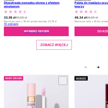
Długotrwała pomadka płynna z efektem
Paleta do makijażu oczu
winylowym
twarzy
33,59 zł
39,99 zł
49,34 zł
66,99 zł
Najniższa cena z 30 dni przed obniżką:
23,79 zł
Najniższa cena z 30 dni przed
10
odcieni
WYBIERZ ODCIEŃ
DO KO
ZOBACZ WIĘCEJ
NOWY ODCIEŃ
NOWOŚĆ
 KARUZOLĘ