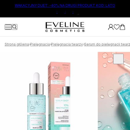
ŁÓWNEJ TREŚCI
WAKACYJNY DUET: -40% NA DRUGI PRODUKT KOD: LATO
:
:
:
8
Strona główna
Pielęgnacja
Pielęgnacja twarzy
Serum do pielęgnacji twar