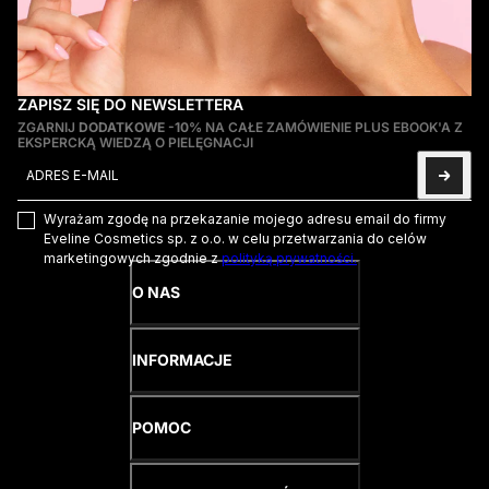
ZAPISZ SIĘ DO NEWSLETTERA
ZGARNIJ
DODATKOWE -10%
NA CAŁE ZAMÓWIENIE PLUS EBOOK'A Z
EKSPERCKĄ WIEDZĄ O PIELĘGNACJI
Adres e-mail
Ta strona jest chroniona przez hCaptcha i obowiązują na niej
Pol
Wyrażam zgodę na przekazanie mojego adresu email do firmy
Eveline Cosmetics sp. z o.o. w celu przetwarzania do celów
marketingowych zgodnie z
polityką prywatności.
O NAS
INFORMACJE
POMOC