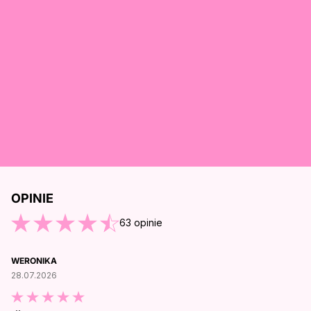
OPINIE
O KOŃCA OPINII
63
opinie
WERONIKA
28.07.2026