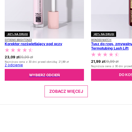
-40% NA DRUGI
-40% NA DRUGI
EXTREME BRIGHTENER
WONDER MATCH
Korektor rozświetlający pod oczy
Tusz do rzęs, zmywalny
Termotubing Lash Lift
23,09 zł
29,99 zł
21,99 zł
29,99 zł
Najniższa cena z 30 dni przed obniżką:
21,99 zł
2
odcienie
Najniższa cena z 30 dni przed
WYBIERZ ODCIEŃ
DO KO
ZOBACZ WIĘCEJ