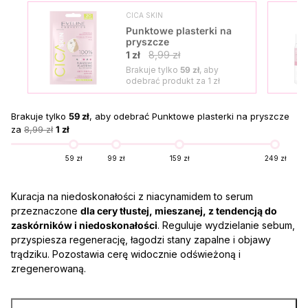
CICA SKIN
Punktowe plasterki na
pryszcze
1 zł
8,99 zł
Brakuje tylko
59 zł
, aby
odebrać produkt za
1 zł
Brakuje tylko
59 zł
, aby odebrać Punktowe plasterki na pryszcze
za
8,99 zł
1 zł
59 zł
99 zł
159 zł
249 zł
Kuracja na niedoskonałości z niacynamidem to serum
przeznaczone
dla cery tłustej, mieszanej, z tendencją do
zaskórników i niedoskonałości
. Reguluje wydzielanie sebum,
przyspiesza regenerację, łagodzi stany zapalne i objawy
trądziku. Pozostawia cerę widocznie odświeżoną i
zregenerowaną.