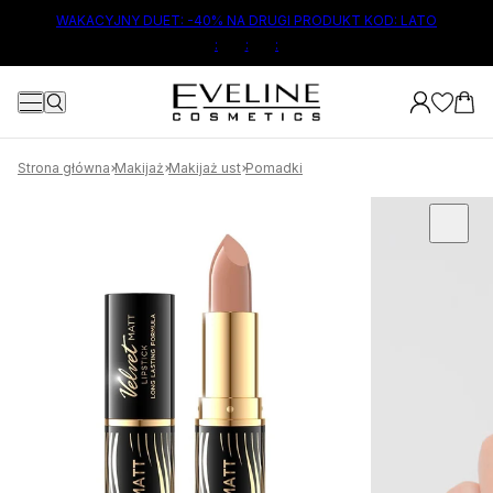
ŁÓWNEJ TREŚCI
WAKACYJNY DUET: -40% NA DRUGI PRODUKT KOD: LATO
:
:
:
Strona główna
Makijaż
Makijaż ust
Pomadki