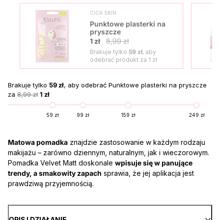
CICA SKIN
Punktowe plasterki na
pryszcze
1 zł
8,99 zł
Brakuje tylko
59 zł
, aby
odebrać produkt za
1 zł
Brakuje tylko
59 zł
, aby odebrać Punktowe plasterki na pryszcze
za
8,99 zł
1 zł
59 zł
99 zł
159 zł
249 zł
Matowa pomadka
znajdzie zastosowanie w każdym rodzaju
makijażu – zarówno dziennym, naturalnym, jak i wieczorowym.
Pomadka Velvet Matt doskonale
wpisuje się w panujące
trendy, a smakowity zapach
sprawia, że jej aplikacja jest
prawdziwą przyjemnością.
OPIS I DZIAŁANIE