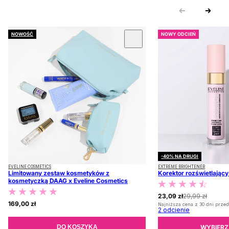
NOWOŚĆ
NOWY ODCIEŃ
 KARUZOLĘ
-40% NA DRUGI
EVELINE COSMETICS
EXTREME BRIGHTENER
Limitowany zestaw kosmetyków z
Korektor rozświetlając
kosmetyczką DAAG x Eveline Cosmetics
23,09 zł
29,99 zł
169,00 zł
Najniższa cena z 30 dni przed
2
odcienie
WYBIERZ
DO KOSZYKA