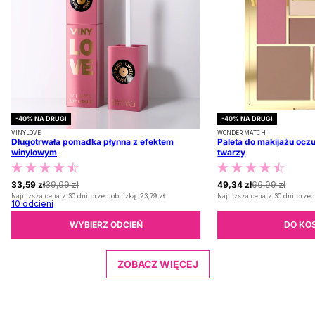
-40% NA DRUGI
-40% NA DRUGI
VINYLOVE
WONDER MATCH
Długotrwała pomadka płynna z efektem
Paleta do makijażu oczu
winylowym
twarzy
33,59 zł
39,99 zł
49,34 zł
66,99 zł
Najniższa cena z 30 dni przed obniżką:
23,79 zł
Najniższa cena z 30 dni przed
10
odcieni
WYBIERZ ODCIEŃ
DO KO
ZOBACZ WIĘCEJ