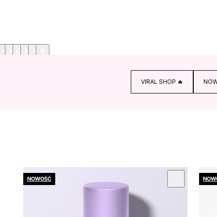
VIRAL SHOP 🔥
NOW
OMIŃ KARUZOLĘ
NOWOŚĆ
NOW