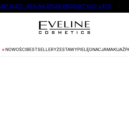
NY DUET: -40% NA DRUGI PRODUKT KOD: LATO
:
☀️
NOWOŚCI
BESTSELLERY
ZESTAWY
PIELĘGNACJA
MAKIJAŻ
P