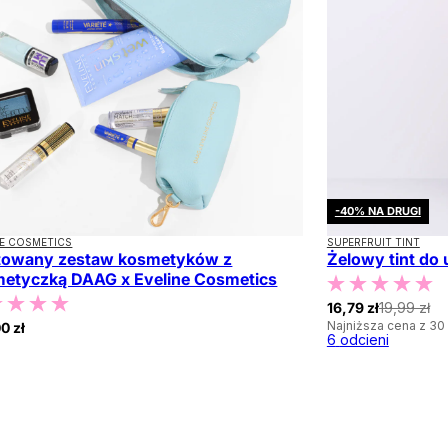
-40% NA DRUGI
NE COSMETICS
SUPERFRUIT TINT
towany zestaw kosmetyków z
Żelowy tint do 
etyczką DAAG x Eveline Cosmetics
16,79 zł
19,99 zł
Najniższa cena z 30 
0 zł
6
odcieni