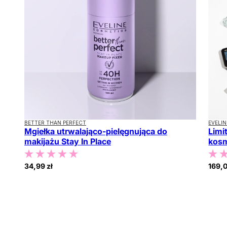
BETTER THAN PERFECT
EVELI
Mgiełka utrwalająco-pielęgnująca do
Limi
makijażu Stay In Place
kosm
34,99 zł
169,0