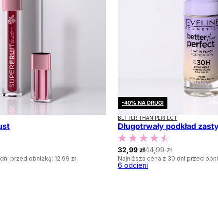
-40% NA DRUGI
BETTER THAN PERFECT
ust
Długotrwały podkład zast
32,99 zł
44,99 zł
dni przed obniżką:
12,99 zł
Najniższa cena z 30 dni przed obn
6
odcieni