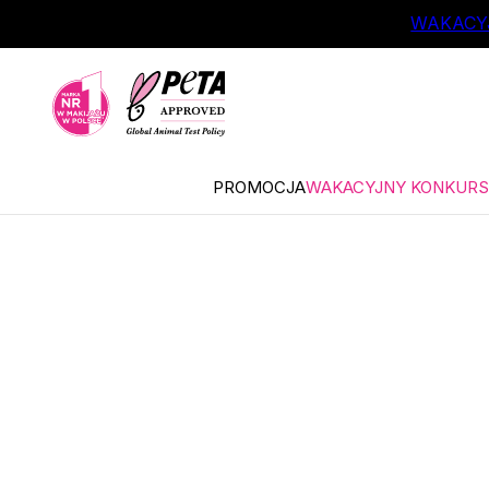
ŁÓWNEJ TREŚCI
WAKACYJ
PROMOCJA
WAKACYJNY KONKURS 