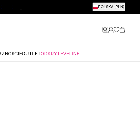
:
:
4
POLSKA (PLN)
AZNOKCIE
OUTLET
ODKRYJ EVELINE