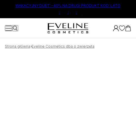
ŁÓWNEJ TREŚCI
WAKACYJNY DUET: -40% NA DRUGI PRODUKT KOD: LATO
2
0
:
:
:
Strona główna
Eveline Cosmetics dba o zwierzęta