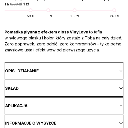
za
8,99 zł
1 zł
59 zł
99 zł
159 zł
249 zł
Pomadka płynna z efektem gloss VinyLove
to tafla
winylowego blasku i kolor, który zostaje z Tobą na cały dzień.
Zero poprawek, zero odbić, zero kompromisów – tylko pełne,
zmysłowe usta i efekt wow od pierwszego użycia.
OPIS I DZIAŁANIE
SKŁAD
APLIKACJA
INFORMACJE O WYSYŁCE