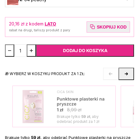
20,16 zł
z kodem
LATO
SKOPIUJ KOD
rabat na drugi, tańszy produkt z pary
DODAJ DO KOSZYKA
🎁 WYBIERZ W KOSZYKU PRODUKT ZA 1 ZŁ:
CICA SKIN
Punktowe plasterki na
pryszcze
1 zł
8,99 zł
Brakuje tylko
59 zł
, aby
odebrać produkt za
1 zł
Brakuje tylko
59 zł
, aby odebrać Punktowe plasterki na pryszcze