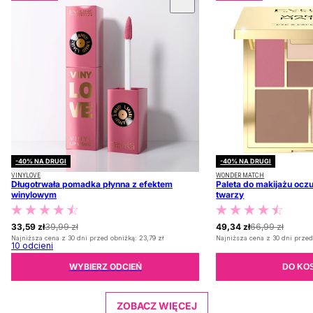
-40% NA DRUGI
-40% NA DRUGI
VINYLOVE
WONDER MATCH
Długotrwała pomadka płynna z efektem
Paleta do makijażu oczu
winylowym
twarzy
33,59 zł
39,99 zł
49,34 zł
66,99 zł
Najniższa cena z 30 dni przed obniżką:
23,79 zł
Najniższa cena z 30 dni przed
10
odcieni
WYBIERZ ODCIEŃ
DO KO
ZOBACZ WIĘCEJ