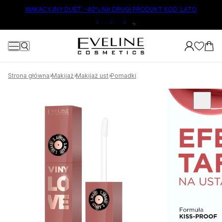
ŁÓWNEJ TREŚCI
WAKACYJNY DUET: -40% NA DRUGI PRODUKT KOD: LATO
:
:
:
2
Strona główna
Makijaż
Makijaż ust
Pomadki