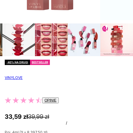
-40% NA DRUGI
BESTSELLER
VINYLOVE
OPINIE
33,59 zł
39,99 zł
/
Poj. 4ml (1l = 8.397,50 zł)