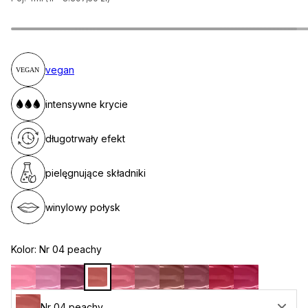
vegan
intensywne krycie
długotrwały efekt
pielęgnujące składniki
winylowy połysk
Kolor:
Nr 04 peachy
Nr 04 peachy