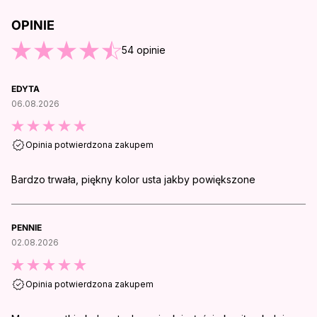
OPINIE
O KOŃCA OPINII
54
opinie
EDYTA
06.08.2026
Opinia potwierdzona zakupem
Bardzo trwała, piękny kolor usta jakby powiększone
PENNIE
02.08.2026
Opinia potwierdzona zakupem