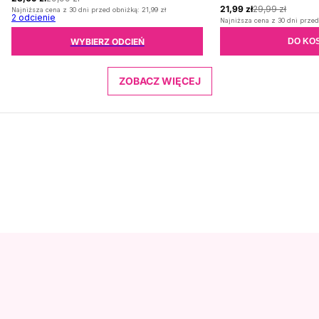
21,99 zł
29,99 zł
Najniższa cena z 30 dni przed obniżką:
21,99 zł
2
odcienie
Najniższa cena z 30 dni przed
WYBIERZ ODCIEŃ
DO KO
ZOBACZ WIĘCEJ