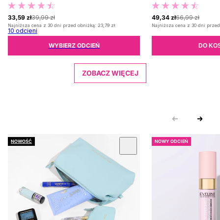
33,59 zł
39,99 zł
49,34 zł
66,99 zł
Najniższa cena z 30 dni przed obniżką:
23,79 zł
Najniższa cena z 30 dni przed
10
odcieni
WYBIERZ ODCIEŃ
DO KO
ZOBACZ WIĘCEJ
NOWOŚĆ
NOWY ODCIEŃ
 KARUZOLĘ