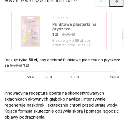
🎁 WYBIERZ W KOSZYKU PRODUKT ZA 1 ZŁ:
CICA SKIN
Punktowe plasterki na
pryszcze
1 zł
8,99 zł
Brakuje tylko
59 zł
, aby
odebrać produkt za
1 zł
Brakuje tylko
59 zł
, aby odebrać Punktowe plasterki na pryszcze
za
8,99 zł
1 zł
59 zł
99 zł
159 zł
249 zł
Innowacyjna receptura oparta na skoncentrowanych
składnikach aktywnych głęboko nawilża i intensywnie
regeneruje naskórek i skutecznie chroni przed utratą wody.
Kojąca formuła skutecznie odżywia skórę i pomaga łagodzić
objawy podrażnienia.