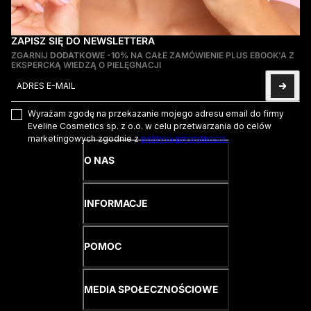
ZAPISZ SIĘ DO NEWSLETTERA
ZGARNIJ
DODATKOWE -10%
NA CAŁE ZAMÓWIENIE PLUS EBOOK'A Z
EKSPERCKĄ WIEDZĄ O PIELĘGNACJI
Adres e-mail
Ta strona jest chroniona przez hCaptcha i obowiązują na niej
Pol
Wyrażam zgodę na przekazanie mojego adresu email do firmy
Eveline Cosmetics sp. z o.o. w celu przetwarzania do celów
marketingowych zgodnie z
polityką prywatności.
O NAS
INFORMACJE
POMOC
MEDIA SPOŁECZNOŚCIOWE