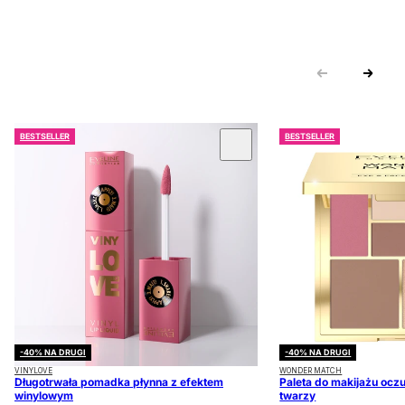
BESTSELLER
BESTSELLER
 KARUZOLĘ
-40% NA DRUGI
-40% NA DRUGI
VINYLOVE
WONDER MATCH
Długotrwała pomadka płynna z efektem
Paleta do makijażu oczu
winylowym
twarzy