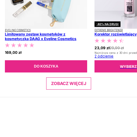
-40% NA DRUGI
EVELINE COSMETICS
EXTREME BRIGHTENER
Limitowany zestaw kosmetyków z
Korektor rozświetlając
kosmetyczką DAAG x Eveline Cosmetics
23,09 zł
29,99 zł
169,00 zł
Najniższa cena z 30 dni przed
2
odcienie
WYBIERZ
DO KOSZYKA
ZOBACZ WIĘCEJ