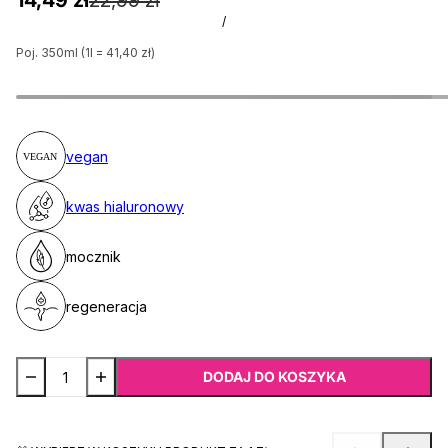
14,49 zł
22,99 zł
/
Poj. 350ml (1l = 41,40 zł)
vegan
kwas hialuronowy
mocznik
regeneracja
DODAJ DO KOSZYKA