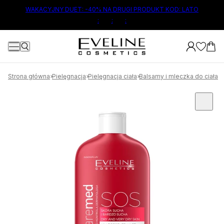
ŁÓWNEJ TREŚCI
WAKACYJNY DUET: -40% NA DRUGI PRODUKT KOD: LATO
:
:
:
Strona główna
Pielęgnacja
Pielęgnacja ciała
Balsamy i mleczka do ciała