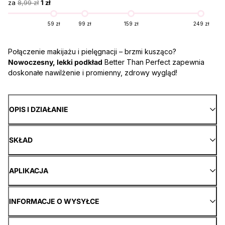
za
8,99 zł
1 zł
59 zł
99 zł
159 zł
249 zł
Połączenie makijażu i pielęgnacji – brzmi kusząco?
Nowoczesny, lekki podkład
Better Than Perfect zapewnia
doskonałe nawilżenie i promienny, zdrowy wygląd!
OPIS I DZIAŁANIE
SKŁAD
APLIKACJA
INFORMACJE O WYSYŁCE