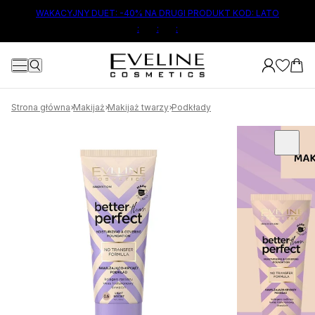
ŁÓWNEJ TREŚCI
WAKACYJNY DUET: -40% NA DRUGI PRODUKT KOD: LATO
:
:
:
Strona główna
Makijaż
Makijaż twarzy
Podkłady