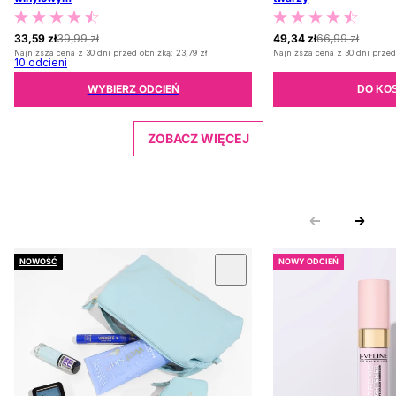
33,59 zł
39,99 zł
49,34 zł
66,99 zł
Najniższa cena z 30 dni przed obniżką:
23,79 zł
Najniższa cena z 30 dni przed
10
odcieni
WYBIERZ ODCIEŃ
DO KO
ZOBACZ WIĘCEJ
NOWOŚĆ
NOWY ODCIEŃ
 KARUZOLĘ