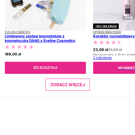
-40% NA DRUGI
EVELINE COSMETICS
EXTREME BRIGHTENER
Limitowany zestaw kosmetyków z
Korektor rozświetlając
kosmetyczką DAAG x Eveline Cosmetics
23,09 zł
29,99 zł
169,00 zł
Najniższa cena z 30 dni przed
2
odcienie
WYBIERZ
DO KOSZYKA
ZOBACZ WIĘCEJ