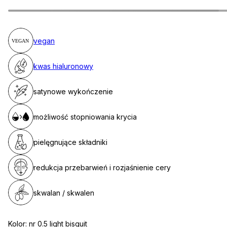
vegan
kwas hialuronowy
satynowe wykończenie
możliwość stopniowania krycia
pielęgnujące składniki
redukcja przebarwień i rozjaśnienie cery
skwalan / skwalen
Kolor:
nr 0.5 light bisquit