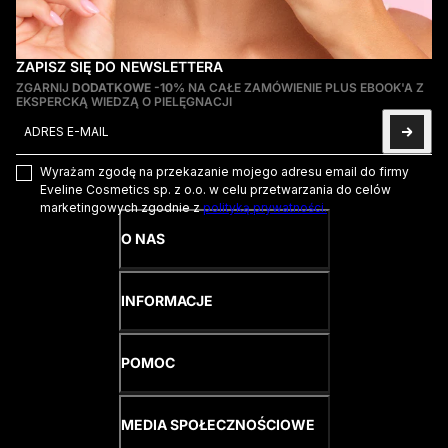
ZAPISZ SIĘ DO NEWSLETTERA
ZGARNIJ
DODATKOWE -10%
NA CAŁE ZAMÓWIENIE PLUS EBOOK'A Z
EKSPERCKĄ WIEDZĄ O PIELĘGNACJI
Adres e-mail
Ta strona jest chroniona przez hCaptcha i obowiązują na niej
Pol
Wyrażam zgodę na przekazanie mojego adresu email do firmy
Eveline Cosmetics sp. z o.o. w celu przetwarzania do celów
marketingowych zgodnie z
polityką prywatności.
O NAS
INFORMACJE
POMOC
MEDIA SPOŁECZNOŚCIOWE