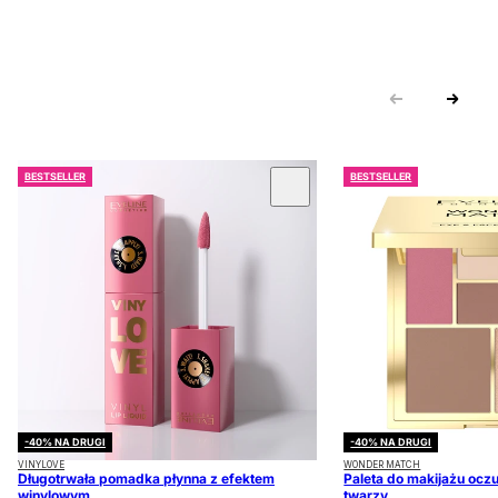
BESTSELLER
BESTSELLER
 KARUZOLĘ
-40% NA DRUGI
-40% NA DRUGI
VINYLOVE
WONDER MATCH
Długotrwała pomadka płynna z efektem
Paleta do makijażu oczu
winylowym
twarzy