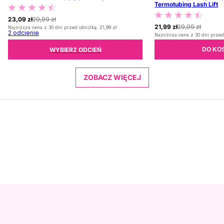
Termotubing Lash Lift
23,09 zł
29,99 zł
21,99 zł
29,99 zł
Najniższa cena z 30 dni przed obniżką:
21,99 zł
2
odcienie
Najniższa cena z 30 dni przed
WYBIERZ ODCIEŃ
DO KO
ZOBACZ WIĘCEJ