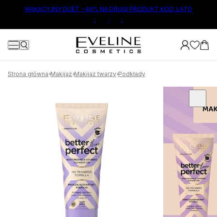
ŁÓWNEJ TREŚCI
WAKACYJNY DUET: -40% NA DRUGI PRODUKT KOD: LATO
:
:
:
Strona główna
Makijaż
Makijaż twarzy
Podkłady