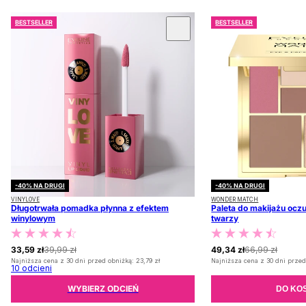
BESTSELLER
BESTSELLER
 KARUZOLĘ
-40% NA DRUGI
-40% NA DRUGI
VINYLOVE
WONDER MATCH
Długotrwała pomadka płynna z efektem
Paleta do makijażu oczu
winylowym
twarzy
33,59 zł
39,99 zł
49,34 zł
66,99 zł
Najniższa cena z 30 dni przed obniżką:
23,79 zł
Najniższa cena z 30 dni przed
10
odcieni
WYBIERZ ODCIEŃ
DO KO