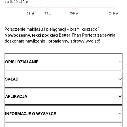
za
8,99 zł
1 zł
59 zł
99 zł
159 zł
249 zł
Połączenie makijażu i pielęgnacji – brzmi kusząco?
Nowoczesny, lekki podkład
Better Than Perfect zapewnia
doskonałe nawilżenie i promienny, zdrowy wygląd!
OPIS I DZIAŁANIE
SKŁAD
APLIKACJA
INFORMACJE O WYSYŁCE