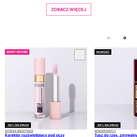
ZOBACZ WIĘCEJ
NOWY ODCIEŃ
NOWOŚĆ
 KARUZOLĘ
-40% NA DRUGI
-40% NA DRUGI
EXTREME BRIGHTENER
WONDER MATCH
Korektor rozświetlający pod oczy
Tusz do rzęs, zmywalny