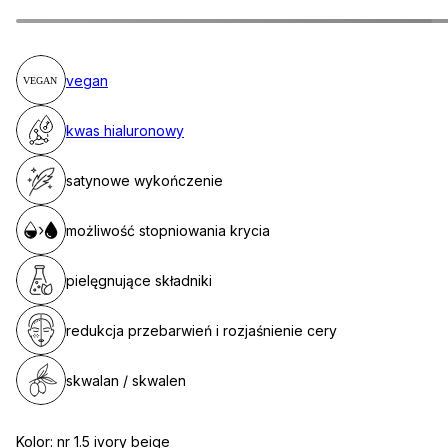
vegan
kwas hialuronowy
satynowe wykończenie
możliwość stopniowania krycia
pielęgnujące składniki
redukcja przebarwień i rozjaśnienie cery
skwalan / skwalen
Kolor:
nr 1.5 ivory beige