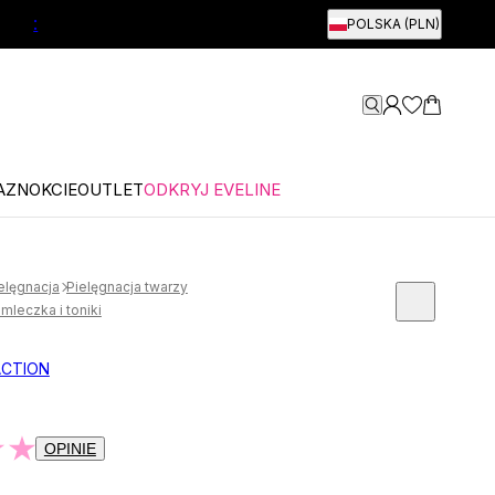
:
POLSKA (PLN)
AZNOKCIE
OUTLET
ODKRYJ EVELINE
elęgnacja
Pielęgnacja twarzy
mleczka i toniki
ACTION
OPINIE