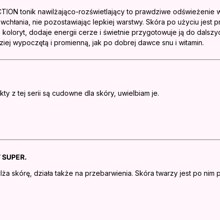
ION tonik nawilżająco-rozświetlający to prawdziwe odświeżenie w 
 wchłania, nie pozostawiając lepkiej warstwy. Skóra po użyciu jest 
koloryt, dodaje energii cerze i świetnie przygotowuje ją do dalsz
iej wypoczętą i promienną, jak po dobrej dawce snu i witamin.
ty z tej serii są cudowne dla skóry, uwielbiam je.
 SUPER.
lża skórę, działa także na przebarwienia. Skóra twarzy jest po nim 