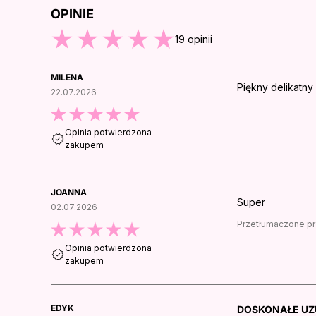
OPINIE
ZEJDŹ DO KOŃCA OPINII
19
opinii
MILENA
Piękny delikatny
22.07.2026
Opinia potwierdzona
zakupem
JOANNA
Super
02.07.2026
Przetłumaczone pr
Opinia potwierdzona
zakupem
EDYK
DOSKONAŁE UZ