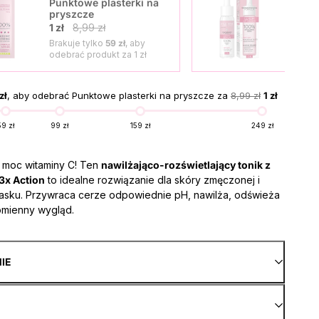
Punktowe plasterki na
Seru
pryszcze
1 zł
1 zł
8,99 zł
Brakuje tylko
59 zł
, aby
Brak
odebrać produkt za
1 zł
odeb
zł
, aby odebrać Punktowe plasterki na pryszcze za
8,99 zł
1 zł
59 zł
99 zł
159 zł
249 zł
ą moc witaminy C! Ten
nawilżająco-rozświetlający tonik z
 3x Action
to idealne rozwiązanie dla skóry zmęczonej i
asku. Przywraca cerze odpowiednie pH, nawilża, odświeża
omienny wygląd.
NIE