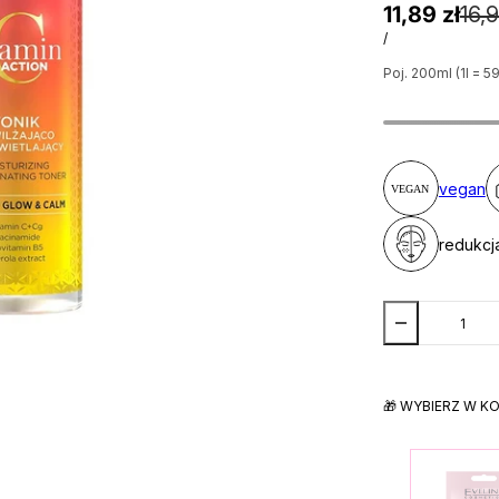
11,89 zł
16,9
/
Poj. 200ml (1l = 59
vegan
redukcj
🎁 WYBIERZ W K