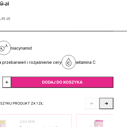
9 zł
,45 zł)
niacynamid
a przebarwień i rozjaśnienie cery
witamina C
DODAJ DO KOSZYKA
OSZYKU PRODUKT ZA 1 ZŁ:
CICA SKIN
SKO