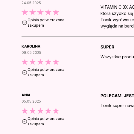
24.05.2025
VITAMIN C 3X ACT
która szybko się
Tonik wyrównuje 
Opinia potwierdzona
zakupem
wygląda na bardz
KAROLINA
SUPER
08.05.2025
Wszystkie produk
Opinia potwierdzona
zakupem
ANIA
POLECAM, JEST
05.05.2025
Tonik super nawi
Opinia potwierdzona
zakupem