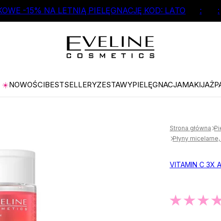
OWE -15% NA LETNIĄ PIELĘGNACJĘ KOD: LATO
:
:
☀️
NOWOŚCI
BESTSELLERY
ZESTAWY
PIELĘGNACJA
MAKIJAŻ
P
Strona główna
Pi
Płyny micelarne, 
VITAMIN C 3X 