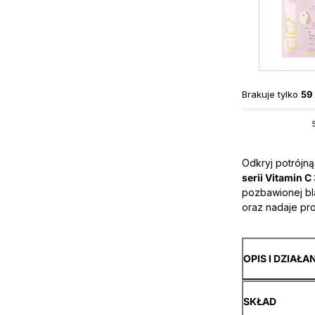
Brakuje tylko
59 
Odkryj potrójn
serii Vitamin C
pozbawionej bl
oraz nadaje pr
OPIS I DZIAŁA
SKŁAD