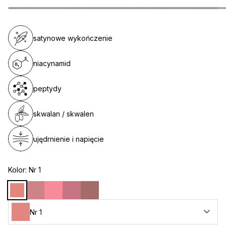
satynowe wykończenie
niacynamid
peptydy
skwalan / skwalen
ujędrnienie i napięcie
Kolor:
Nr 1
Nr 1