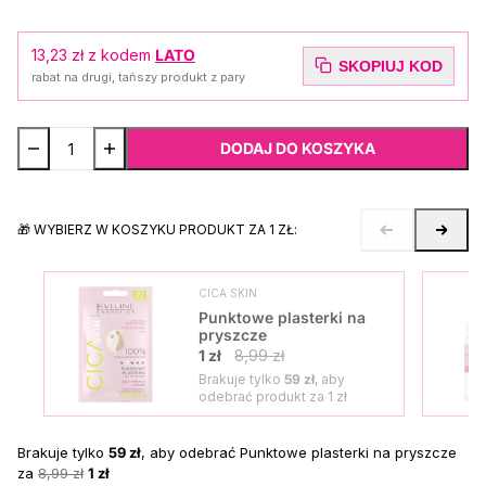
13,23 zł
z kodem
LATO
SKOPIUJ KOD
rabat na drugi, tańszy produkt z pary
DODAJ DO KOSZYKA
🎁 WYBIERZ W KOSZYKU PRODUKT ZA 1 ZŁ:
CICA SKIN
Punktowe plasterki na
pryszcze
1 zł
8,99 zł
Brakuje tylko
59 zł
, aby
odebrać produkt za
1 zł
Brakuje tylko
59 zł
, aby odebrać Punktowe plasterki na pryszcze
za
8,99 zł
1 zł