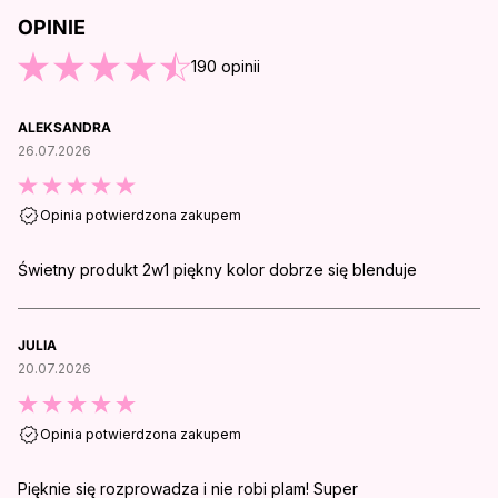
OPINIE
O KOŃCA OPINII
190
opinii
ALEKSANDRA
26.07.2026
Opinia potwierdzona zakupem
Świetny produkt 2w1 piękny kolor dobrze się blenduje
JULIA
20.07.2026
Opinia potwierdzona zakupem
Pięknie się rozprowadza i nie robi plam! Super