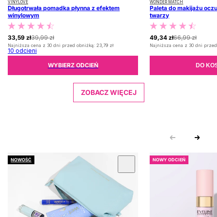
VINYLOVE
WONDER MATCH
Długotrwała pomadka płynna z efektem
Paleta do makijażu oczu
winylowym
twarzy
33,59 zł
39,99 zł
49,34 zł
66,99 zł
Najniższa cena z 30 dni przed obniżką:
23,79 zł
Najniższa cena z 30 dni przed
10
odcieni
WYBIERZ ODCIEŃ
DO KO
ZOBACZ WIĘCEJ
NOWOŚĆ
NOWY ODCIEŃ
 KARUZOLĘ