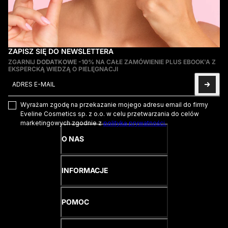
ZAPISZ SIĘ DO NEWSLETTERA
ZGARNIJ
DODATKOWE -10%
NA CAŁE ZAMÓWIENIE PLUS EBOOK'A Z
EKSPERCKĄ WIEDZĄ O PIELĘGNACJI
Adres e-mail
Ta strona jest chroniona przez hCaptcha i obowiązują na niej
Pol
Wyrażam zgodę na przekazanie mojego adresu email do firmy
Eveline Cosmetics sp. z o.o. w celu przetwarzania do celów
marketingowych zgodnie z
polityką prywatności.
O NAS
INFORMACJE
POMOC