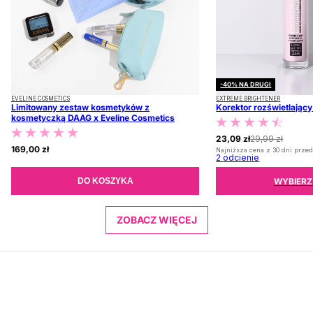
-40% NA DRUGI
EVELINE COSMETICS
EXTREME BRIGHTENER
Limitowany zestaw kosmetyków z
Korektor rozświetlając
kosmetyczką DAAG x Eveline Cosmetics
23,09 zł
29,99 zł
169,00 zł
Najniższa cena z 30 dni przed
2
odcienie
WYBIERZ
DO KOSZYKA
ZOBACZ WIĘCEJ