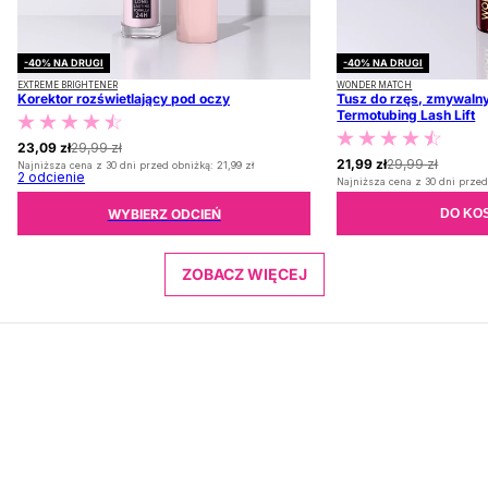
-40% NA DRUGI
-40% NA DRUGI
EXTREME BRIGHTENER
WONDER MATCH
Korektor rozświetlający pod oczy
Tusz do rzęs, zmywalny
Termotubing Lash Lift
23,09 zł
29,99 zł
21,99 zł
29,99 zł
Najniższa cena z 30 dni przed obniżką:
21,99 zł
2
odcienie
Najniższa cena z 30 dni przed
WYBIERZ ODCIEŃ
DO KO
ZOBACZ WIĘCEJ