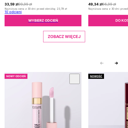
33,59 zł
39,99 zł
49,34 zł
66,99 zł
Najniższa cena z 30 dni przed obniżką:
23,79 zł
Najniższa cena z 30 dni przed
10
odcieni
WYBIERZ ODCIEŃ
DO KO
ZOBACZ WIĘCEJ
NOWY ODCIEŃ
NOWOŚĆ
 KARUZOLĘ