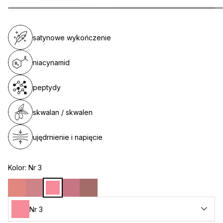
satynowe wykończenie
niacynamid
peptydy
skwalan / skwalen
ujędrnienie i napięcie
Kolor:
Nr 3
Nr 3