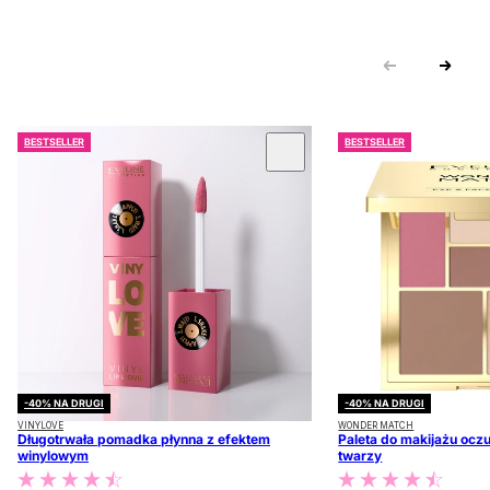
BESTSELLER
BESTSELLER
 KARUZOLĘ
-40% NA DRUGI
-40% NA DRUGI
VINYLOVE
WONDER MATCH
Długotrwała pomadka płynna z efektem
Paleta do makijażu oczu
winylowym
twarzy