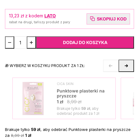
13,23 zł
z kodem
LATO
SKOPIUJ KOD
rabat na drugi, tańszy produkt z pary
DODAJ DO KOSZYKA
🎁 WYBIERZ W KOSZYKU PRODUKT ZA 1 ZŁ:
CICA SKIN
Punktowe plasterki na
pryszcze
1 zł
8,99 zł
Brakuje tylko
59 zł
, aby
odebrać produkt za
1 zł
Brakuje tylko
59 zł
, aby odebrać Punktowe plasterki na pryszcze
za
8,99 zł
1 zł