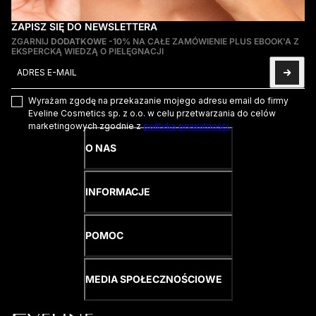
ZAPISZ SIĘ DO NEWSLETTERA
ZGARNIJ
DODATKOWE -10%
NA CAŁE ZAMÓWIENIE PLUS EBOOK'A Z
EKSPERCKĄ WIEDZĄ O PIELĘGNACJI
Adres e-mail
Ta strona jest chroniona przez hCaptcha i obowiązują na niej
Pol
Wyrażam zgodę na przekazanie mojego adresu email do firmy
Eveline Cosmetics sp. z o.o. w celu przetwarzania do celów
marketingowych zgodnie z
polityką prywatności.
O NAS
INFORMACJE
POMOC
MEDIA SPOŁECZNOŚCIOWE