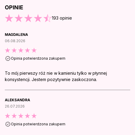
OPINIE
O KOŃCA OPINII
193
opinie
MAGDALENA
06.08.2026
Opinia potwierdzona zakupem
To mój pierwszy róż nie w kamieniu tylko w płynnej
konsystencji. Jestem pozytywnie zaskoczona.
ALEKSANDRA
26.07.2026
Opinia potwierdzona zakupem