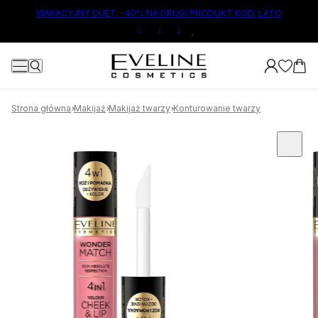
ŁÓWNEJ TREŚCI
WAKACYJNY DUET: -40% NA DRUGI PRODUKT KOD: LATO
:
:
:
3
Strona główna
Makijaż
Makijaż twarzy
Konturowanie twarzy