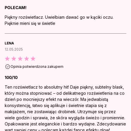
POLECAM!
Piękny rozświetlacz. Uwielbiam dawać go w kąciki oczu.
Pięknie mieni się w świetle
LENA
12.05.2025
Opinia potwierdzona zakupem
100/10
Ten rozświetlacz to absolutny hit! Daje piękny, subtelny blask,
który można stopniować – od delikatnego rozświetlenia na co
dzień po mocniejszy efekt na wieczór. Ma jedwabistą
konsystencję, łatwo się aplikuje i świetnie stapia się z
makijażem, nie zostawiając drobinek. Utrzymuje się przez
wiele godzin i sprawia, że skóra wygląda świeżo i promiennie.
Opakowanie jest eleganckie i bardzo wydajne. Zdecydowanie
wart swojej ceny – polecam każdej fance efektu glow!