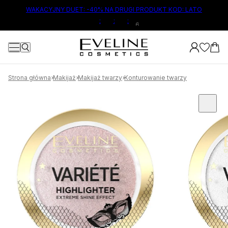
ŁÓWNEJ TREŚCI
WAKACYJNY DUET: -40% NA DRUGI PRODUKT KOD: LATO
5
:
:
:
Strona główna
Makijaż
Makijaż twarzy
Konturowanie twarzy