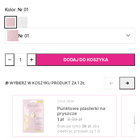
Kolor:
Nr 01
Nr 01
DODAJ DO KOSZYKA
🎁 WYBIERZ W KOSZYKU PRODUKT ZA 1 ZŁ:
CICA SKIN
Punktowe plasterki na
pryszcze
1 zł
8,99 zł
Brakuje tylko
59 zł
, aby
odebrać produkt za
1 zł