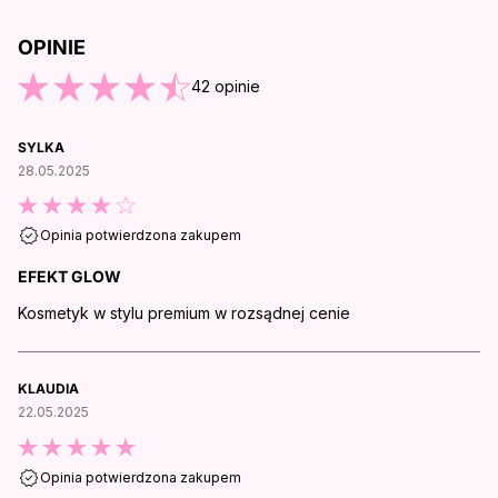
OPINIE
O KOŃCA OPINII
42
opinie
SYLKA
28.05.2025
Opinia potwierdzona zakupem
EFEKT GLOW
Kosmetyk w stylu premium w rozsądnej cenie
KLAUDIA
22.05.2025
Opinia potwierdzona zakupem