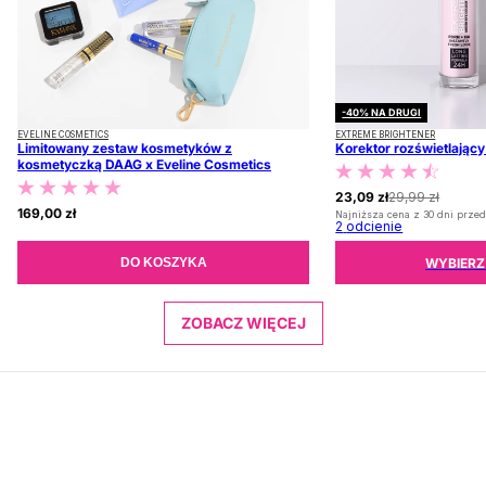
-40% NA DRUGI
EVELINE COSMETICS
EXTREME BRIGHTENER
Limitowany zestaw kosmetyków z
Korektor rozświetlając
kosmetyczką DAAG x Eveline Cosmetics
23,09 zł
29,99 zł
169,00 zł
Najniższa cena z 30 dni przed
2
odcienie
WYBIERZ
DO KOSZYKA
ZOBACZ WIĘCEJ