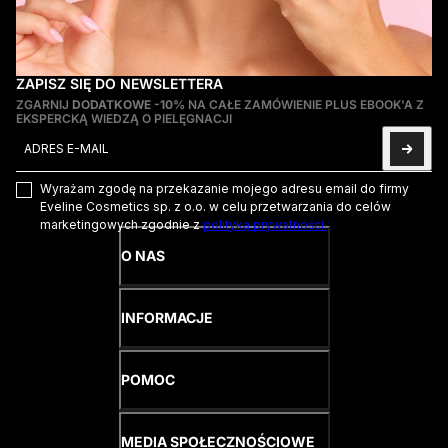
ZAPISZ SIĘ DO NEWSLETTERA
ZGARNIJ
DODATKOWE -10%
NA CAŁE ZAMÓWIENIE PLUS EBOOK'A Z
EKSPERCKĄ WIEDZĄ O PIELĘGNACJI
Adres e-mail
Ta strona jest chroniona przez hCaptcha i obowiązują na niej
Pol
Wyrażam zgodę na przekazanie mojego adresu email do firmy
Eveline Cosmetics sp. z o.o. w celu przetwarzania do celów
marketingowych zgodnie z
polityką prywatności.
O NAS
INFORMACJE
POMOC
MEDIA SPOŁECZNOŚCIOWE