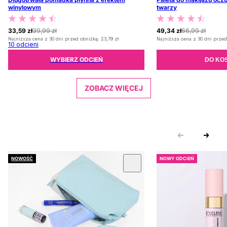
winylowym
twarzy
33,59 zł
39,99 zł
49,34 zł
66,99 zł
Najniższa cena z 30 dni przed obniżką:
23,79 zł
Najniższa cena z 30 dni przed
10
odcieni
WYBIERZ ODCIEŃ
DO KO
ZOBACZ WIĘCEJ
NOWOŚĆ
NOWY ODCIEŃ
 KARUZOLĘ