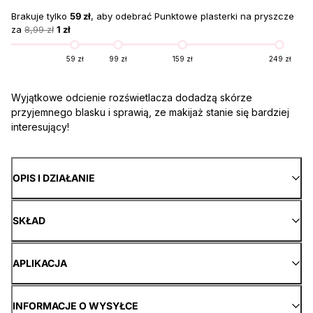
Brakuje tylko
59 zł
, aby odebrać Punktowe plasterki na pryszcze
za
8,99 zł
1 zł
59 zł
99 zł
159 zł
249 zł
Wyjątkowe odcienie rozświetlacza dodadzą skórze
przyjemnego blasku i sprawią, ze makijaż stanie się bardziej
interesujący!
OPIS I DZIAŁANIE
SKŁAD
APLIKACJA
INFORMACJE O WYSYŁCE