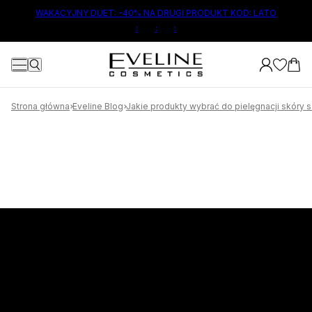
ŁÓWNEJ TREŚCI
WAKACYJNY DUET: -40% NA DRUGI PRODUKT KOD: LATO
:
:
:
1
Strona główna
Eveline Blog
Jakie produkty wybrać do pielęgnacji skóry sz