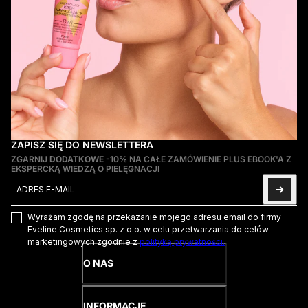
ZAPISZ SIĘ DO NEWSLETTERA
ZGARNIJ
DODATKOWE -10%
NA CAŁE ZAMÓWIENIE PLUS EBOOK'A Z
EKSPERCKĄ WIEDZĄ O PIELĘGNACJI
Adres e-mail
Ta strona jest chroniona przez hCaptcha i obowiązują na niej
Pol
Wyrażam zgodę na przekazanie mojego adresu email do firmy
Eveline Cosmetics sp. z o.o. w celu przetwarzania do celów
marketingowych zgodnie z
polityką prywatności.
O NAS
INFORMACJE