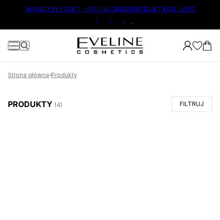
ŁÓWNEJ TREŚCI
WAKACYJNY DUET: -40% NA DRUGI PRODUKT KOD: LATO
3
:
:
:
Strona główna
Produkty
PRODUKTY
FILTRUJ
(
4
)