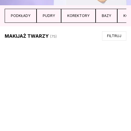
PODKŁADY
PUDRY
KOREKTORY
BAZY
KON
MAKIJAŻ TWARZY
FILTRUJ
(
75
)
DO PAGINACJI