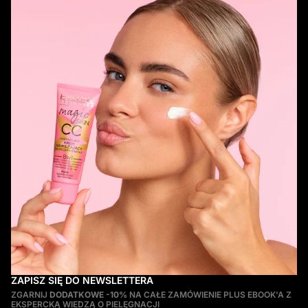
Makijaż twarzy
może ograniczyć się do nałożenia
podstawowych preparatów. Dzięki nim uzyskasz delikatny
efekt, idealny na co dzień. Jeśli jednak zależy Ci, by
Twój
makijaż twarzy
był bardziej kryjący, wyrazisty i trwalszy,
sięgnij po dodatkowy asortyment. W naszej ofercie znajdziesz
róże i bronzery, dzięki którym skorygujesz kształt twarzy, a
także pudry, rozświetlacze i preparaty utrwalające makijaż.
ZAPISZ SIĘ DO NEWSLETTERA
ZGARNIJ
DODATKOWE -10%
NA CAŁE ZAMÓWIENIE PLUS EBOOK'A Z
EKSPERCKĄ WIEDZĄ O PIELĘGNACJI