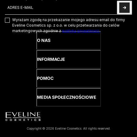
Adres e-mail
Ta strona jest chroniona przez hCaptcha i obowiązują na niej
Pol
Wyrażam zgodę na przekazanie mojego adresu email do firmy
Eveline Cosmetics sp. z o.o. w celu przetwarzania do celów
marketingowych zgodnie z
polityką prywatności.
O NAS
INFORMACJE
POMOC
MEDIA SPOŁECZNOŚCIOWE
Copyright © 2026 Eveline Cosmetics. All rights reserved.