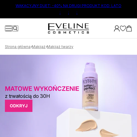
ŁÓWNEJ TREŚCI
WAKACYJNY DUET: -40% NA DRUGI PRODUKT KOD: LATO
:
:
:
Strona główna
Makijaż
Makijaż twarzy
MATOWE WYKOŃCZENIE
z trwałością do 30H
ODKRYJ