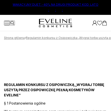
ŁÓWNEJ TREŚCI
WAKACYJNY DUET: -40% NA DRUGI PRODUKT KOD: LATO
:
:
:
Strona główna
Regulamin konkursu z Osipowiczką „Wygraj torbę uszytą 
REGULAMIN KONKURSU Z OSIPOWICZKĄ „WYGRAJ TORBĘ
USZYTĄ PRZEZ OSIPOWICZKĘ PEŁNĄ KOSMETYKÓW
EVELINE”
§ 1 Postanowienia ogólne