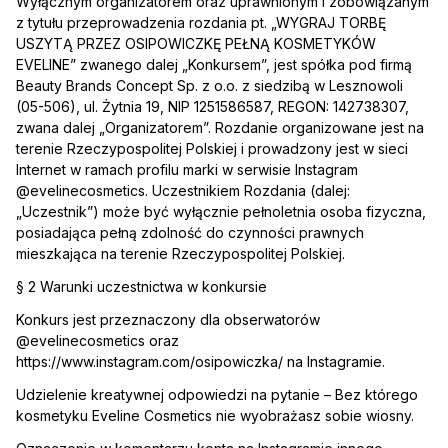
Wyłącznym organizatorem oraz uprawnionym i zobowiązanym
z tytułu przeprowadzenia rozdania pt. „WYGRAJ TORBĘ
USZYTĄ PRZEZ OSIPOWICZKĘ PEŁNĄ KOSMETYKÓW
EVELINE” zwanego dalej „Konkursem”, jest spółka pod firmą
Beauty Brands Concept Sp. z o.o. z siedzibą w Lesznowoli
(05-506), ul. Żytnia 19, NIP 1251586587, REGON: 142738307,
zwana dalej „Organizatorem”. Rozdanie organizowane jest na
terenie Rzeczypospolitej Polskiej i prowadzony jest w sieci
Internet w ramach profilu marki w serwisie Instagram
@evelinecosmetics. Uczestnikiem Rozdania (dalej:
„Uczestnik”) może być wyłącznie pełnoletnia osoba fizyczna,
posiadająca pełną zdolność do czynności prawnych
mieszkająca na terenie Rzeczypospolitej Polskiej.
§ 2 Warunki uczestnictwa w konkursie
Konkurs jest przeznaczony dla obserwatorów
@evelinecosmetics oraz
https://www.instagram.com/osipowiczka/ na Instagramie.
Udzielenie kreatywnej odpowiedzi na pytanie – Bez którego
kosmetyku Eveline Cosmetics nie wyobrażasz sobie wiosny.