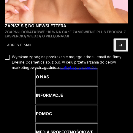
ZAPISZ SIĘ DO NEWSLETTERA
ZGARNIJ
DODATKOWE -10%
NA CAŁE ZAMÓWIENIE PLUS EBOOK'A Z
EKSPERCKĄ WIEDZĄ O PIELĘGNACJI
Adres e-mail
Ta strona jest chroniona przez hCaptcha i obowiązują na niej
Pol
Wyrażam zgodę na przekazanie mojego adresu email do firmy
Eveline Cosmetics sp. z o.o. w celu przetwarzania do celów
marketingowych zgodnie z
polityką prywatności.
O NAS
INFORMACJE
POMOC
MEDIA SPOŁECZNOŚCIOWE