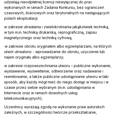
udzielają nieodpłatnej licencji niewyłącznej do prac
wykonanych w ramach Zadania Konkursu, bez ograniczeń
czasowych, ilościowych oraz terytorialnych na następujących
polach eksploatacji:
w zakresie utrwalania i zwielokrotniania jakąkolwiek techniką,
w tym m.in. techniką drukarską, reprograficzną, zapisu
magnetycznego oraz techniką cyfrową;
w zakresie obrotu oryginałem albo egzemplarzami, na których
utwór utrwalono - wprowadzanie do obrotu, użyczenie lub
najem oryginału albo egzemplarzy;
w zakresie rozpowszechniania utworu – publiczne wykonanie,
wystawienie, wyświetlenie, odtworzenie oraz nadawanie i
reemitowanie, a także publiczne udostępnianie utworu w taki
sposób, aby każdy mógł mieć do niego dostęp w miejscu i w
czasie przez siebie wybranym (m.in. udostępniania w
Internecie oraz w ramach dowolnych usług
telekomunikacyjnych);
Uczestnicy wyrażają zgodę na wykonanie praw autorskich
zależnych, w szczególności twórcze przekształcanie,