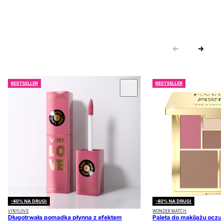
BESTSELLER
BESTSELLER
 KARUZOLĘ
-40% NA DRUGI
-40% NA DRUGI
VINYLOVE
WONDER MATCH
Długotrwała pomadka płynna z efektem
Paleta do makijażu oczu