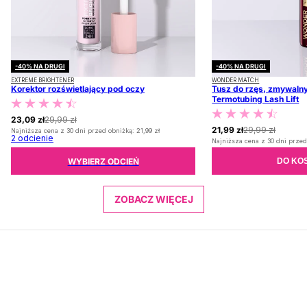
-40% NA DRUGI
-40% NA DRUGI
EXTREME BRIGHTENER
WONDER MATCH
Korektor rozświetlający pod oczy
Tusz do rzęs, zmywalny
Termotubing Lash Lift
23,09 zł
29,99 zł
21,99 zł
29,99 zł
Najniższa cena z 30 dni przed obniżką:
21,99 zł
2
odcienie
Najniższa cena z 30 dni przed
WYBIERZ ODCIEŃ
DO KO
ZOBACZ WIĘCEJ