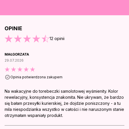
OPINIE
O KOŃCA OPINII
12
opinii
MAŁGORZATA
29.07.2026
Opinia potwierdzona zakupem
Na wakacyjne do torebeczki samolotowej wyśmienity. Kolor
rewelacyjny, konsystencja znakomita. Nie ukrywam, że bardzo
się bałam przesyłki kurierskiej, że dojdzie poniszczony - a tu
mila niespodzianka wszystko w całości i nie naruszonym stanie
otrzymałam wspaniały produkt.