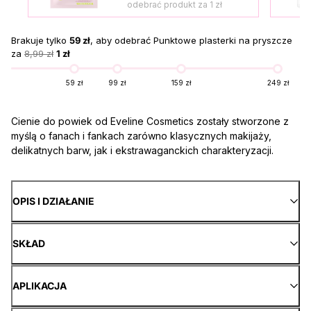
odebrać produkt za
1 zł
Brakuje tylko
59 zł
, aby odebrać Punktowe plasterki na pryszcze
za
8,99 zł
1 zł
59 zł
99 zł
159 zł
249 zł
Cienie do powiek od Eveline Cosmetics zostały stworzone z
myślą o fanach i fankach zarówno klasycznych makijaży,
delikatnych barw, jak i ekstrawaganckich charakteryzacji.
OPIS I DZIAŁANIE
SKŁAD
APLIKACJA