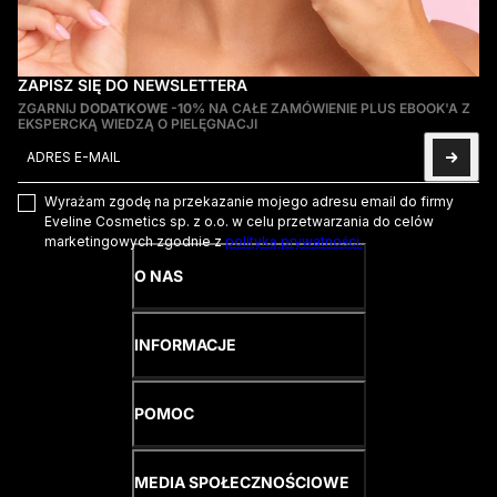
ZAPISZ SIĘ DO NEWSLETTERA
ZGARNIJ
DODATKOWE -10%
NA CAŁE ZAMÓWIENIE PLUS EBOOK'A Z
EKSPERCKĄ WIEDZĄ O PIELĘGNACJI
Adres e-mail
Ta strona jest chroniona przez hCaptcha i obowiązują na niej
Pol
Wyrażam zgodę na przekazanie mojego adresu email do firmy
Eveline Cosmetics sp. z o.o. w celu przetwarzania do celów
marketingowych zgodnie z
polityką prywatności.
O NAS
INFORMACJE
POMOC
MEDIA SPOŁECZNOŚCIOWE