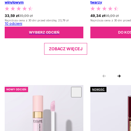
winylowym
twarzy
33,59 zł
39,99 zł
49,34 zł
66,99 zł
Najniższa cena z 30 dni przed obniżką:
23,79 zł
Najniższa cena z 30 dni przed
10
odcieni
WYBIERZ ODCIEŃ
DO KO
ZOBACZ WIĘCEJ
NOWY ODCIEŃ
NOWOŚĆ
 KARUZOLĘ