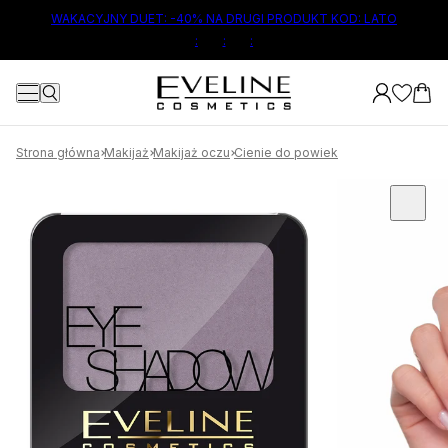
ŁÓWNEJ TREŚCI
WAKACYJNY DUET: -40% NA DRUGI PRODUKT KOD: LATO
:
:
:
Strona główna
Makijaż
Makijaż oczu
Cienie do powiek