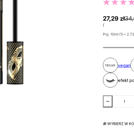
27,29 zł
34,
/
Poj. 10ml (1l = 2.7
vegan
efekt p
🎁 WYBIERZ W K