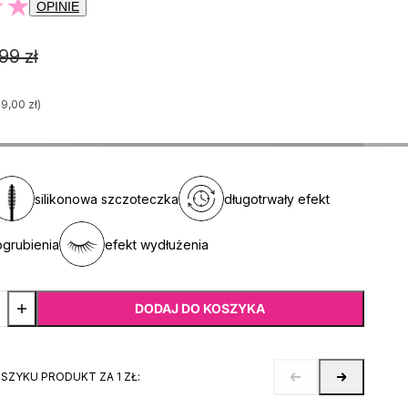
OPINIE
99 zł
29,00 zł)
silikonowa szczoteczka
długotrwały efekt
ogrubienia
efekt wydłużenia
DODAJ DO KOSZYKA
OSZYKU PRODUKT ZA 1 ZŁ: