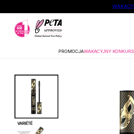
ŁÓWNEJ TREŚCI
WAKACYJ
PROMOCJA
WAKACYJNY KONKURS 