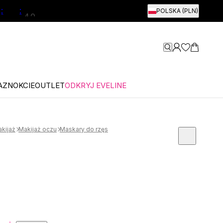
:
:
POLSKA (PLN)
AZNOKCIE
OUTLET
ODKRYJ EVELINE
kijaż
Makijaż oczu
Maskary do rzęs