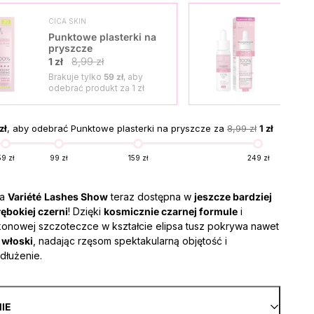
CICA SKIN
SKO
Punktowe plasterki na
Seru
pryszcze
1 zł
1 zł
8,99 zł
Brakuje tylko
59 zł
, aby
Brak
odebrać produkt za
1 zł
odeb
zł
, aby odebrać Punktowe plasterki na pryszcze za
8,99 zł
1 zł
59 zł
99 zł
159 zł
249 zł
ra
Variété
Lashes Show
teraz dostępna w
jeszcze bardziej
ębokiej czerni
! Dzięki
kosmicznie czarnej formule
i
ikonowej szczoteczce w kształcie elipsa tusz pokrywa nawet
 włoski
, nadając rzęsom spektakularną objętość i
dłużenie.
NIE