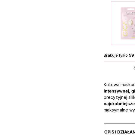
Brakuje tylko
59 
Kultowa maska
intensywnej, gł
precyzyjnej sil
najdrobniejsze
maksymalne wy
OPIS I DZIAŁA