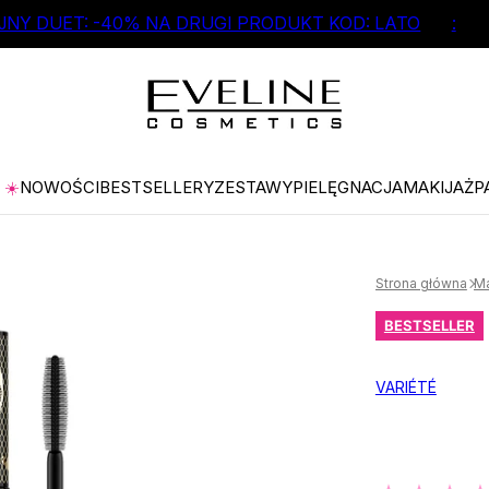
NY DUET: -40% NA DRUGI PRODUKT KOD: LATO
:
☀️
NOWOŚCI
BESTSELLERY
ZESTAWY
PIELĘGNACJA
MAKIJAŻ
P
Strona główna
Ma
BESTSELLER
VARIÉTÉ