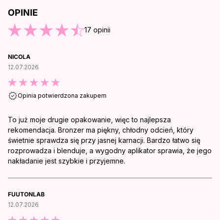
OPINIE
O KOŃCA OPINII
17
opinii
NICOLA
12.07.2026
Opinia potwierdzona zakupem
To już moje drugie opakowanie, więc to najlepsza
rekomendacja. Bronzer ma piękny, chłodny odcień, który
świetnie sprawdza się przy jasnej karnacji. Bardzo łatwo się
rozprowadza i blenduje, a wygodny aplikator sprawia, że jego
nakładanie jest szybkie i przyjemne.
FUUTONLAB
12.07.2026