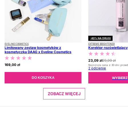
-40% NA DRUGI
EVELINE COSMETICS
EXTREME BRIGHTENER
Limitowany zestaw kosmetyków z
Korektor rozświetlając
kosmetyczką DAAG x Eveline Cosmetics
23,09 zł
29,99 zł
169,00 zł
Najniższa cena z 30 dni przed
2
odcienie
WYBIERZ
DO KOSZYKA
ZOBACZ WIĘCEJ