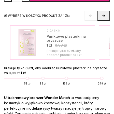
🎁 WYBIERZ W KOSZYKU PRODUKT ZA 1 ZŁ:
CICA SKIN
Punktowe plasterki na
pryszcze
1 zł
8,99 zł
Brakuje tylko
59 zł
, aby
odebrać produkt za
1 zł
Brakuje tylko
59 zł
, aby odebrać Punktowe plasterki na pryszcze
za
8,99 zł
1 zł
59 zł
99 zł
159 zł
249 zł
Ultrakremowy bronzer Wonder Match
to wodoodporny
kosmetyk o wyjątkowo kremowej konsystencji, który
perfekcyjnie modeluje rysy twarzy i nadaje jej trójwymiarowy
efekt. Zapewnia naturalny, subtelny kontur bez smug, plam czy