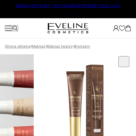
ŁÓWNEJ TREŚCI
WAKACYJNY DUET: -40% NA DRUGI PRODUKT KOD: LATO
:
:
:
Strona główna
Makijaż
Makijaż twarzy
Bronzery