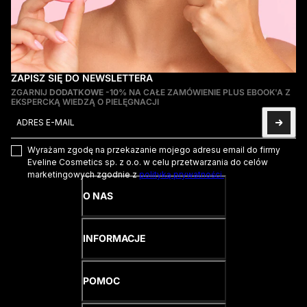
ZAPISZ SIĘ DO NEWSLETTERA
ZGARNIJ
DODATKOWE -10%
NA CAŁE ZAMÓWIENIE PLUS EBOOK'A Z
EKSPERCKĄ WIEDZĄ O PIELĘGNACJI
Adres e-mail
Ta strona jest chroniona przez hCaptcha i obowiązują na niej
Pol
Wyrażam zgodę na przekazanie mojego adresu email do firmy
Eveline Cosmetics sp. z o.o. w celu przetwarzania do celów
marketingowych zgodnie z
polityką prywatności.
O NAS
INFORMACJE
POMOC