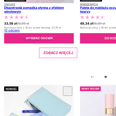
VINYLOVE
WONDER MATCH
Długotrwała pomadka płynna z efektem
Paleta do makijażu oczu
winylowym
twarzy
33,59 zł
39,99 zł
49,34 zł
66,99 zł
Najniższa cena z 30 dni przed obniżką:
23,79 zł
Najniższa cena z 30 dni przed
10
odcieni
WYBIERZ ODCIEŃ
DO KO
ZOBACZ WIĘCEJ
NOWOŚĆ
NOWY ODCIEŃ
 KARUZOLĘ