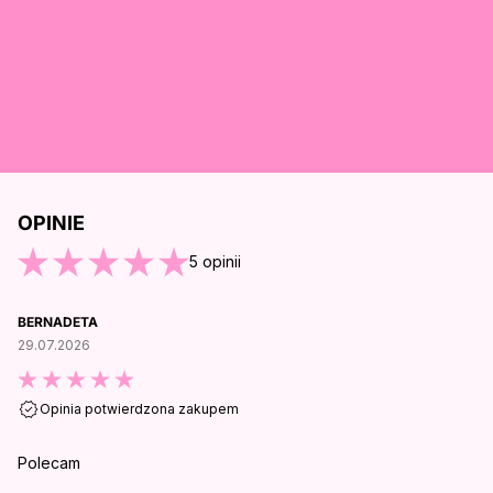
OPINIE
O KOŃCA OPINII
5
opinii
BERNADETA
29.07.2026
Opinia potwierdzona zakupem
Polecam