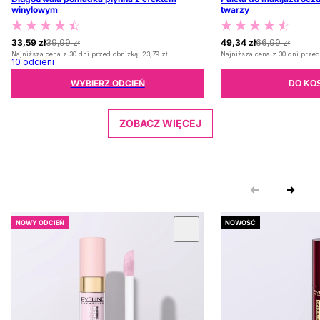
winylowym
twarzy
33,59 zł
39,99 zł
49,34 zł
66,99 zł
Najniższa cena z 30 dni przed obniżką:
23,79 zł
Najniższa cena z 30 dni przed
10
odcieni
WYBIERZ ODCIEŃ
DO KO
ZOBACZ WIĘCEJ
NOWY ODCIEŃ
NOWOŚĆ
 KARUZOLĘ