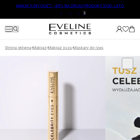
ŁÓWNEJ TREŚCI
WAKACYJNY DUET: -40% NA DRUGI PRODUKT KOD: LATO
2
:
:
:
Strona główna
Makijaż
Makijaż oczu
Maskary do rzęs