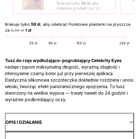
Brakuje tylko
59 zł
, aby
odebrać produkt za
1 zł
Brakuje tylko
59 zł
, aby odebrać Punktowe plasterki na pryszcze
za
8,99 zł
1 zł
59 zł
99 zł
159 zł
249 zł
Tusz do rzęs wydłużająco-pogrubiający Celebrity Eyes
nadaje rzęsom maksymalną długość, wyraźną objętość i
intensywnie czarny kolor już przy pierwszej aplikacji.
Elastyczna silikonowa szczoteczka dokładnie rozdziela i unosi
włoski, tworząc efekt panoramicznego spojrzenia. To tusz
stworzony na wielkie wyjścia — trwały nawet do 24 godzin i
wyraźnie podkreślający oczy.
OPIS I DZIAŁANIE