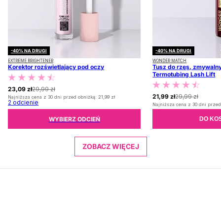
-40% NA DRUGI
-40% NA DRUGI
EXTREME BRIGHTENER
WONDER MATCH
Korektor rozświetlający pod oczy
Tusz do rzęs, zmywalny
Termotubing Lash Lift
23,09 zł
29,99 zł
21,99 zł
29,99 zł
Najniższa cena z 30 dni przed obniżką:
21,99 zł
2
odcienie
Najniższa cena z 30 dni przed
WYBIERZ ODCIEŃ
DO KO
ZOBACZ WIĘCEJ