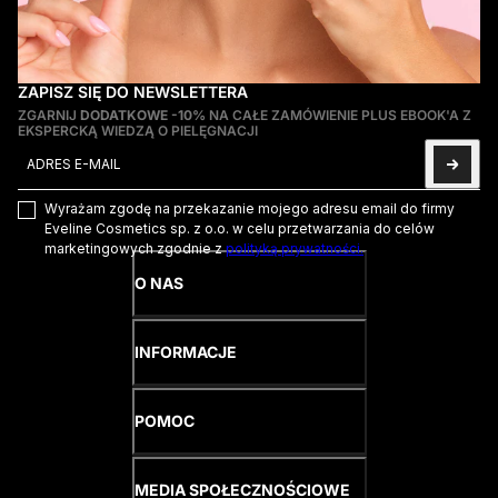
ZAPISZ SIĘ DO NEWSLETTERA
ZGARNIJ
DODATKOWE -10%
NA CAŁE ZAMÓWIENIE PLUS EBOOK'A Z
EKSPERCKĄ WIEDZĄ O PIELĘGNACJI
Adres e-mail
Ta strona jest chroniona przez hCaptcha i obowiązują na niej
Pol
Wyrażam zgodę na przekazanie mojego adresu email do firmy
Eveline Cosmetics sp. z o.o. w celu przetwarzania do celów
marketingowych zgodnie z
polityką prywatności.
O NAS
INFORMACJE
POMOC
MEDIA SPOŁECZNOŚCIOWE