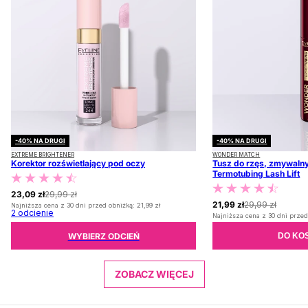
-40% NA DRUGI
-40% NA DRUGI
EXTREME BRIGHTENER
WONDER MATCH
Korektor rozświetlający pod oczy
Tusz do rzęs, zmywalny
Termotubing Lash Lift
23,09 zł
29,99 zł
21,99 zł
29,99 zł
Najniższa cena z 30 dni przed obniżką:
21,99 zł
2
odcienie
Najniższa cena z 30 dni przed
WYBIERZ ODCIEŃ
DO KO
ZOBACZ WIĘCEJ