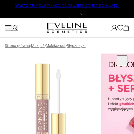
ŁÓWNEJ TREŚCI
WAKACYJNY DUET: -40% NA DRUGI PRODUKT KOD: LATO
:
:
:
8
Strona główna
Makijaż
Makijaż ust
Błyszczyki