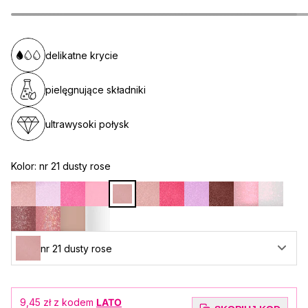
delikatne krycie
pielęgnujące składniki
ultrawysoki połysk
Kolor:
nr 21 dusty rose
nr 21 dusty rose
9,45 zł
z kodem
LATO