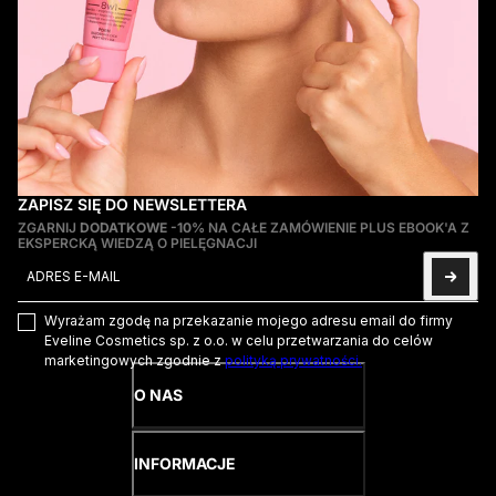
ZAPISZ SIĘ DO NEWSLETTERA
ZGARNIJ
DODATKOWE -10%
NA CAŁE ZAMÓWIENIE PLUS EBOOK'A Z
EKSPERCKĄ WIEDZĄ O PIELĘGNACJI
Adres e-mail
Ta strona jest chroniona przez hCaptcha i obowiązują na niej
Pol
Wyrażam zgodę na przekazanie mojego adresu email do firmy
Eveline Cosmetics sp. z o.o. w celu przetwarzania do celów
marketingowych zgodnie z
polityką prywatności.
O NAS
INFORMACJE