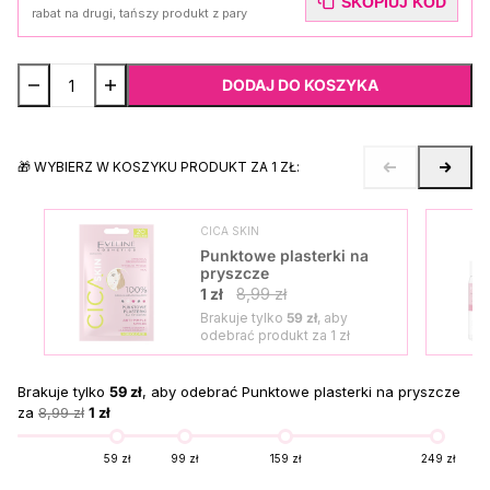
SKOPIUJ KOD
rabat na drugi, tańszy produkt z pary
DODAJ DO KOSZYKA
🎁 WYBIERZ W KOSZYKU PRODUKT ZA 1 ZŁ:
CICA SKIN
Punktowe plasterki na
pryszcze
1 zł
8,99 zł
Brakuje tylko
59 zł
, aby
odebrać produkt za
1 zł
Brakuje tylko
59 zł
, aby odebrać Punktowe plasterki na pryszcze
za
8,99 zł
1 zł
59 zł
99 zł
159 zł
249 zł