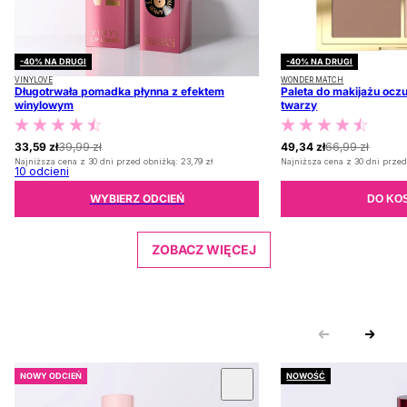
-40% NA DRUGI
-40% NA DRUGI
VINYLOVE
WONDER MATCH
Długotrwała pomadka płynna z efektem
Paleta do makijażu oczu
winylowym
twarzy
33,59 zł
39,99 zł
49,34 zł
66,99 zł
Najniższa cena z 30 dni przed obniżką:
23,79 zł
Najniższa cena z 30 dni przed
10
odcieni
WYBIERZ ODCIEŃ
DO KO
ZOBACZ WIĘCEJ
NOWY ODCIEŃ
NOWOŚĆ
 KARUZOLĘ