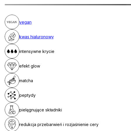
vegan
kwas hialuronowy
intensywne krycie
efekt glow
matcha
peptydy
pielęgnujące składniki
redukcja przebarwień i rozjaśnienie cery