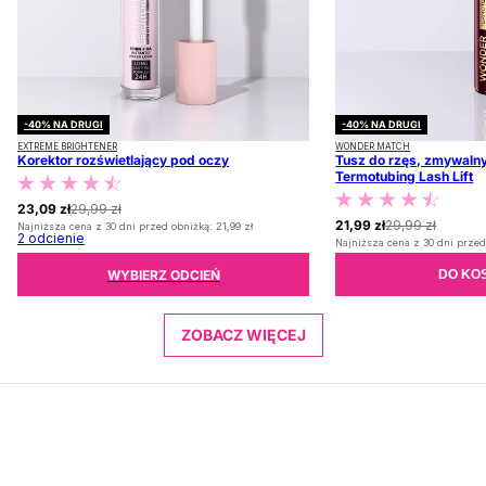
-40% NA DRUGI
-40% NA DRUGI
EXTREME BRIGHTENER
WONDER MATCH
Korektor rozświetlający pod oczy
Tusz do rzęs, zmywalny
Termotubing Lash Lift
23,09 zł
29,99 zł
21,99 zł
29,99 zł
Najniższa cena z 30 dni przed obniżką:
21,99 zł
2
odcienie
Najniższa cena z 30 dni przed
WYBIERZ ODCIEŃ
DO KO
ZOBACZ WIĘCEJ