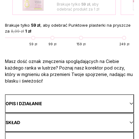
Brakuje tylko
59 zł
, aby
odebrać produkt za
1 zł
Brakuje tylko
59 zł
, aby odebrać Punktowe plasterki na pryszcze
za
8,99 zł
1 zł
59 zł
99 zł
159 zł
249 zł
Masz dość oznak zmęczenia spoglądających na Ciebie
każdego ranka w lustrze? Poznaj nasz korektor pod oczy,
który w mgnieniu oka przemieni Twoje spojrzenie, nadając mu
blasku i świeżości!
OPIS I DZIAŁANIE
SKŁAD