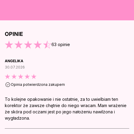
OPINIE
O KOŃCA OPINII
63
opinie
ANGELIKA
30.07.2026
Opinia potwierdzona zakupem
To kolejne opakowanie i nie ostatnie, za to uwielbiam ten
korektor że zawsze chętnie do niego wracam. Mam wrażenie
że skóra pod oczami jest po jego nałożeniu nawilżona i
wygładzona.