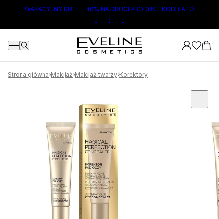
ŁÓWNEJ TREŚCI
WAKACYJNY DUET: -40% NA DRUGI PRODUKT KOD: LATO
:
:
:
Strona główna
Makijaż
Makijaż twarzy
Korektory