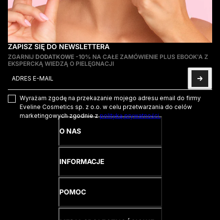
ZAPISZ SIĘ DO NEWSLETTERA
ZGARNIJ
DODATKOWE -10%
NA CAŁE ZAMÓWIENIE PLUS EBOOK'A Z
EKSPERCKĄ WIEDZĄ O PIELĘGNACJI
Adres e-mail
Ta strona jest chroniona przez hCaptcha i obowiązują na niej
Pol
Wyrażam zgodę na przekazanie mojego adresu email do firmy
Eveline Cosmetics sp. z o.o. w celu przetwarzania do celów
marketingowych zgodnie z
polityką prywatności.
O NAS
INFORMACJE
POMOC