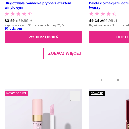
Długotrwała pomadka płynna z efektem
Paleta do makijażu oczu
winylowym
twarzy
33,59 zł
39,99 zł
49,34 zł
66,99 zł
Najniższa cena z 30 dni przed obniżką:
23,79 zł
Najniższa cena z 30 dni przed
10
odcieni
WYBIERZ ODCIEŃ
DO KO
ZOBACZ WIĘCEJ
NOWY ODCIEŃ
NOWOŚĆ
 KARUZOLĘ