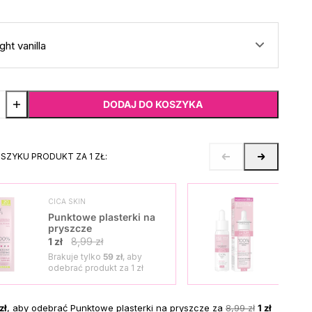
ight vanilla
DODAJ DO KOSZYKA
OSZYKU PRODUKT ZA 1 ZŁ:
CICA SKIN
SKO
Punktowe plasterki na
Seru
pryszcze
1 zł
1 zł
8,99 zł
Brakuje tylko
59 zł
, aby
Brak
odebrać produkt za
1 zł
odeb
zł
, aby odebrać Punktowe plasterki na pryszcze za
8,99 zł
1 zł