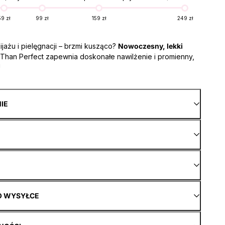
59 zł
99 zł
159 zł
249 zł
jażu i pielęgnacji – brzmi kusząco?
Nowoczesny, lekki
 Than Perfect zapewnia doskonałe nawilżenie i promienny,
!
NIE
O WYSYŁCE