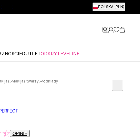
:
:
POLSKA (PLN)
AZNOKCIE
OUTLET
ODKRYJ EVELINE
kijaż
Makijaż twarzy
Podkłady
PERFECT
OPINIE