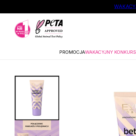
ŁÓWNEJ TREŚCI
WAKACYJ
PROMOCJA
WAKACYJNY KONKURS 