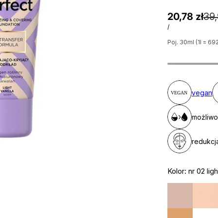
20,78 zł
39,
/
Poj. 30ml (1l = 692
vegan
możliwo
redukcj
Kolor:
nr 02 ligh