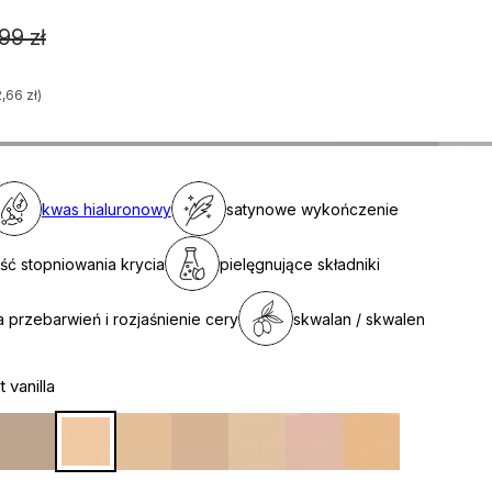
99 zł
,66 zł)
kwas hialuronowy
satynowe wykończenie
ść stopniowania krycia
pielęgnujące składniki
a przebarwień i rozjaśnienie cery
skwalan / skwalen
t vanilla