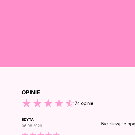
OPINIE
ZEJDŹ DO KOŃCA OPINII
74
opinie
EDYTA
Nie zliczę ile op
06.08.2026