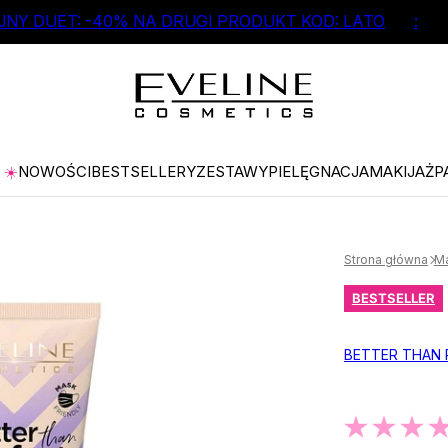
NY DUET: -40% NA DRUGI PRODUKT KOD: LATO
:
☀️
NOWOŚCI
BESTSELLERY
ZESTAWY
PIELĘGNACJA
MAKIJAŻ
P
Strona główna
Ma
BESTSELLER
BETTER THAN 