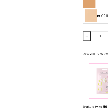
nr 02 l
🎁 WYBIERZ W K
Brakuje tylko
59 