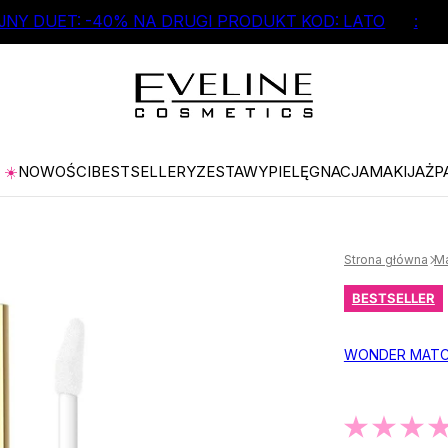
NY DUET: -40% NA DRUGI PRODUKT KOD: LATO
:
☀️
NOWOŚCI
BESTSELLERY
ZESTAWY
PIELĘGNACJA
MAKIJAŻ
P
Strona główna
Ma
BESTSELLER
WONDER MAT