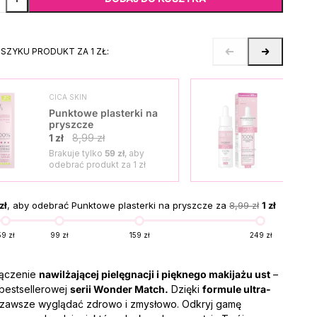
OSZYKU PRODUKT ZA 1 ZŁ:
CICA SKIN
SKO
Punktowe plasterki na
Seru
pryszcze
1 zł
1 zł
8,99 zł
Brakuje tylko
59 zł
, aby
Brak
odebrać produkt za
1 zł
odeb
zł
, aby odebrać Punktowe plasterki na pryszcze za
8,99 zł
1 zł
59 zł
99 zł
159 zł
249 zł
łączenie
nawilżającej pielęgnacji i pięknego makijażu ust
–
 bestsellerowej
serii Wonder Match.
Dzięki
formule ultra-
zawsze wyglądać zdrowo i zmysłowo. Odkryj gamę