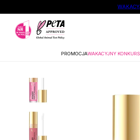
ŁÓWNEJ TREŚCI
WAKACYJ
PROMOCJA
WAKACYJNY KONKURS 