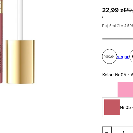
22,99 zł
29,
/
Poj. 5ml (1l = 4.59
vegan
Kolor:
Nr 05 - 
Nr 05 