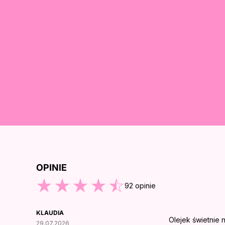
OPINIE
ZEJDŹ DO KOŃCA OPINII
92
opinie
KLAUDIA
Olejek świetnie n
29.07.2026