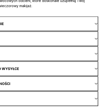
wocowych odcieni, które doskonale uzupełnią Twój
wieczorowy makijaż.
NIE
O WYSYŁCE
NOŚCI