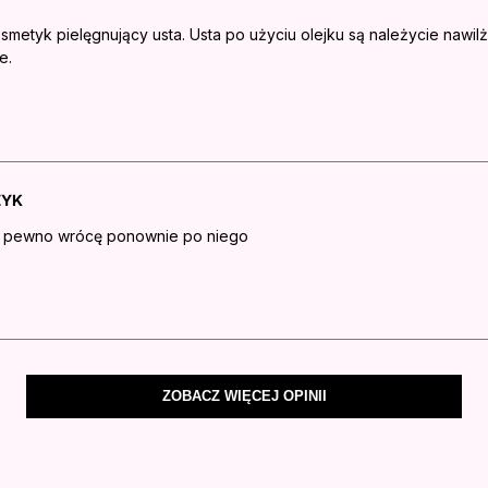
metyk pielęgnujący usta. Usta po użyciu olejku są należycie nawil
e.
ZYK
a pewno wrócę ponownie po niego
ZOBACZ WIĘCEJ OPINII