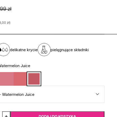
99 zł
8,00 zł)
delikatne krycie
pielęgnujące składniki
Watermelon Juice
- Watermelon Juice
DODAJ DO KOSZYKA