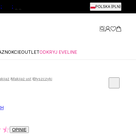
:
:
POLSKA (PLN)
9
AZNOKCIE
OUTLET
ODKRYJ EVELINE
kijaż
Makijaż ust
Błyszczyki
CH
OPINIE