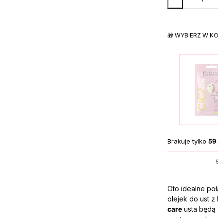
🎁 WYBIERZ W K
Brakuje tylko
59 
Oto idealne po
olejek do ust z
care
usta będą 