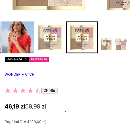
-40% NA DRUGI
BESTSELLER
WONDER MATCH
OPINIE
46,19 zł
59,99 zł
/
Poj. 11ml (1l = 4.199,09 zł)