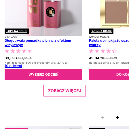
-40% NA DRUGI
-40% NA DRUGI
VINYLOVE
WONDER MATCH
Długotrwała pomadka płynna z efektem
Paleta do makijażu oczu
winylowym
twarzy
33,59 zł
39,99 zł
49,34 zł
66,99 zł
Najniższa cena z 30 dni przed obniżką:
23,79 zł
Najniższa cena z 30 dni przed
10
odcieni
WYBIERZ ODCIEŃ
DO KO
ZOBACZ WIĘCEJ