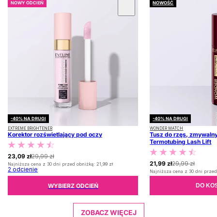
NOWY ODCIEŃ
NOWOŚĆ
 KARUZOLĘ
-40% NA DRUGI
-40% NA DRUGI
EXTREME BRIGHTENER
WONDER MATCH
Korektor rozświetlający pod oczy
Tusz do rzęs, zmywalny
Termotubing Lash Lift
23,09 zł
29,99 zł
21,99 zł
29,99 zł
Najniższa cena z 30 dni przed obniżką:
21,99 zł
2
odcienie
Najniższa cena z 30 dni przed
WYBIERZ ODCIEŃ
DO KO
ZOBACZ WIĘCEJ