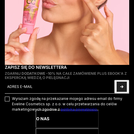
ZAPISZ SIĘ DO NEWSLETTERA
ZGARNIJ
DODATKOWE -10%
NA CAŁE ZAMÓWIENIE PLUS EBOOK'A Z
EKSPERCKĄ WIEDZĄ O PIELĘGNACJI
Adres e-mail
Ta strona jest chroniona przez hCaptcha i obowiązują na niej
Pol
Wyrażam zgodę na przekazanie mojego adresu email do firmy
Eveline Cosmetics sp. z o.o. w celu przetwarzania do celów
marketingowych zgodnie z
polityką prywatności.
O NAS