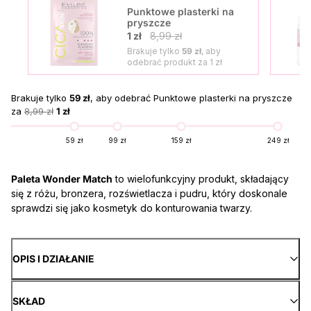
Punktowe plasterki na
pryszcze
1 zł
8,99 zł
Brakuje tylko
59 zł
, aby
odebrać produkt za
1 zł
Brakuje tylko
59 zł
, aby odebrać Punktowe plasterki na pryszcze
za
8,99 zł
1 zł
59 zł
99 zł
159 zł
249 zł
Paleta Wonder Match
to wielofunkcyjny produkt, składający
się z różu, bronzera, rozświetlacza i pudru, który doskonale
sprawdzi się jako kosmetyk do konturowania twarzy.
OPIS I DZIAŁANIE
SKŁAD