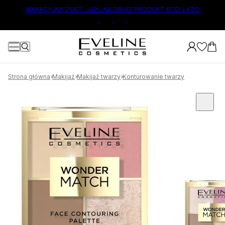
ŁÓWNEJ TREŚCI
WAKACYJNY DUET: -40% NA DRUGI PRODUKT KOD: LATO
:
:
:
7
Strona główna
Makijaż
Makijaż twarzy
Konturowanie twarzy