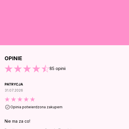
OPINIE
O KOŃCA OPINII
85
opinii
PATRYCJA
31.07.2026
Opinia potwierdzona zakupem
Nie ma za co!