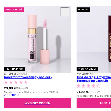
NOWY ODCIEŃ
NOWOŚĆ
 KARUZOLĘ
-40% NA DRUGI
-40% NA DRUGI
EXTREME BRIGHTENER
WONDER MATCH
Korektor rozświetlający pod oczy
Tusz do rzęs, zmywalny
Termotubing Lash Lift
23,09 zł
29,99 zł
21,99 zł
29,99 zł
Najniższa cena z 30 dni przed obniżką:
21,99 zł
2
odcienie
Najniższa cena z 30 dni przed
WYBIERZ ODCIEŃ
DO KO