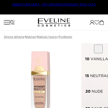
ŁÓWNEJ TREŚCI
WAKACYJNY DUET: -40% NA DRUGI PRODUKT KOD: LATO
:
:
:
4
Strona główna
Makijaż
Makijaż twarzy
Podkłady