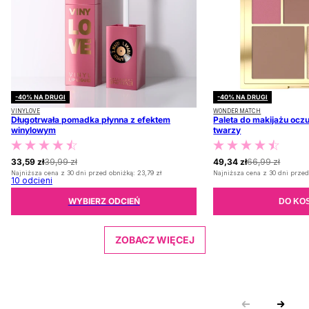
-40% NA DRUGI
-40% NA DRUGI
VINYLOVE
WONDER MATCH
Długotrwała pomadka płynna z efektem
Paleta do makijażu oczu
winylowym
twarzy
33,59 zł
39,99 zł
49,34 zł
66,99 zł
Najniższa cena z 30 dni przed obniżką:
23,79 zł
Najniższa cena z 30 dni przed
10
odcieni
WYBIERZ ODCIEŃ
DO KO
ZOBACZ WIĘCEJ