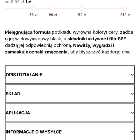
za
8,99 zł
1 zł
59 zł
99 zł
159 zł
249 zł
Pielęgnująca formuła
podkładu wyrówna koloryt cery, zadba
o jej wielowymiarowy blask, a
składniki aktywne i filtr SPF
dadzą jej odpowiednią ochronę.
Nawilży, wygładzi i
zamaskuje oznaki zmęczenia,
aby błyszczeć każdego dnia!
OPIS I DZIAŁANIE
SKŁAD
APLIKACJA
INFORMACJE O WYSYŁCE