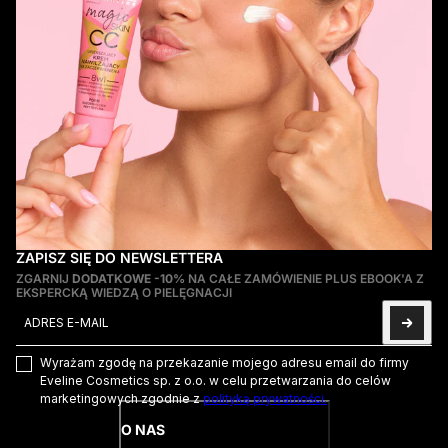
ZAPISZ SIĘ DO NEWSLETTERA
ZGARNIJ
DODATKOWE -10%
NA CAŁE ZAMÓWIENIE PLUS EBOOK'A Z
EKSPERCKĄ WIEDZĄ O PIELĘGNACJI
Adres e-mail
Ta strona jest chroniona przez hCaptcha i obowiązują na niej
Pol
Wyrażam zgodę na przekazanie mojego adresu email do firmy
Eveline Cosmetics sp. z o.o. w celu przetwarzania do celów
marketingowych zgodnie z
polityką prywatności.
O NAS