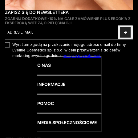
ZAPISZ SIĘ DO NEWSLETTERA
ZGARNIJ
DODATKOWE -10%
NA CAŁE ZAMÓWIENIE PLUS EBOOK'A Z
EKSPERCKĄ WIEDZĄ O PIELĘGNACJI
Adres e-mail
Ta strona jest chroniona przez hCaptcha i obowiązują na niej
Pol
Wyrażam zgodę na przekazanie mojego adresu email do firmy
Eveline Cosmetics sp. z o.o. w celu przetwarzania do celów
marketingowych zgodnie z
polityką prywatności.
O NAS
INFORMACJE
POMOC
MEDIA SPOŁECZNOŚCIOWE