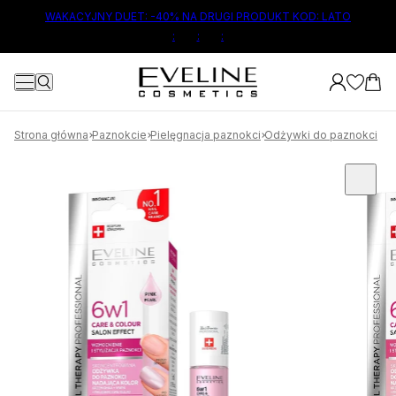
ŁÓWNEJ TREŚCI
WAKACYJNY DUET: -40% NA DRUGI PRODUKT KOD: LATO
:
:
:
Strona główna
Paznokcie
Pielęgnacja paznokci
Odżywki do paznokci