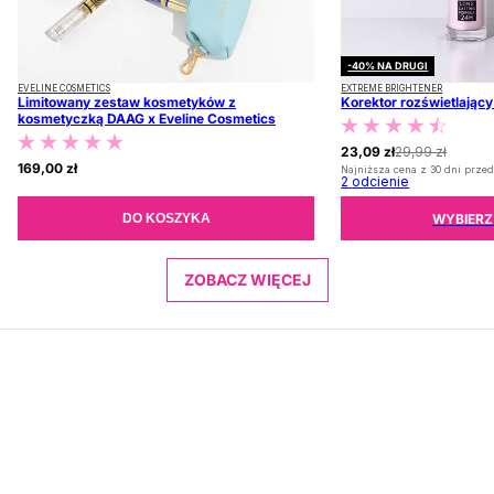
-40% NA DRUGI
EVELINE COSMETICS
EXTREME BRIGHTENER
Limitowany zestaw kosmetyków z
Korektor rozświetlając
kosmetyczką DAAG x Eveline Cosmetics
23,09 zł
29,99 zł
169,00 zł
Najniższa cena z 30 dni przed
2
odcienie
WYBIERZ
DO KOSZYKA
ZOBACZ WIĘCEJ