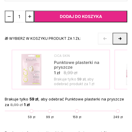
DODAJ DO KOSZYKA
🎁 WYBIERZ W KOSZYKU PRODUKT ZA 1 ZŁ:
CICA SKIN
Punktowe plasterki na
pryszcze
1 zł
8,99 zł
Brakuje tylko
59 zł
, aby
odebrać produkt za
1 zł
Brakuje tylko
59 zł
, aby odebrać Punktowe plasterki na pryszcze
za
8,99 zł
1 zł
59 zł
99 zł
159 zł
249 zł