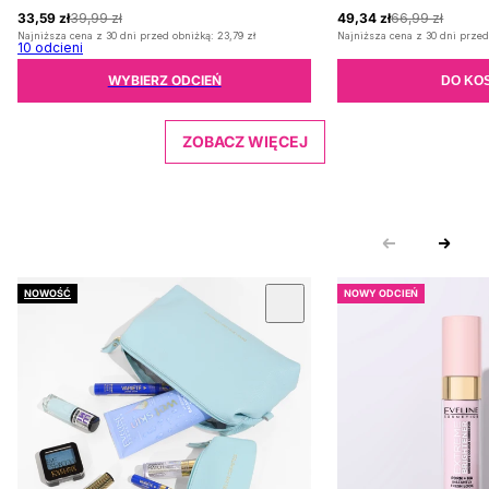
33,59 zł
39,99 zł
49,34 zł
66,99 zł
Najniższa cena z 30 dni przed obniżką:
23,79 zł
Najniższa cena z 30 dni przed
10
odcieni
WYBIERZ ODCIEŃ
DO KO
ZOBACZ WIĘCEJ
NOWOŚĆ
NOWY ODCIEŃ
 KARUZOLĘ