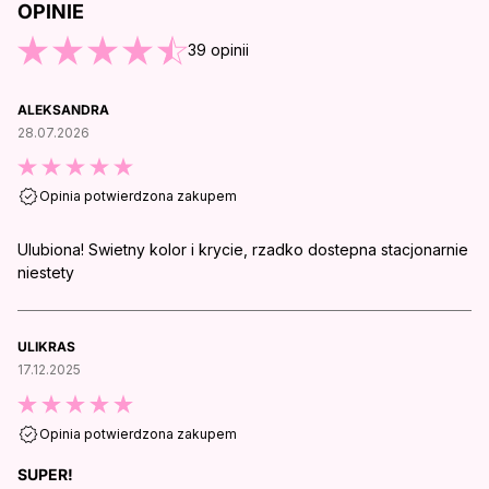
OPINIE
O KOŃCA OPINII
39
opinii
ALEKSANDRA
28.07.2026
Opinia potwierdzona zakupem
Ulubiona! Swietny kolor i krycie, rzadko dostepna stacjonarnie
niestety
ULIKRAS
17.12.2025
Opinia potwierdzona zakupem
SUPER!