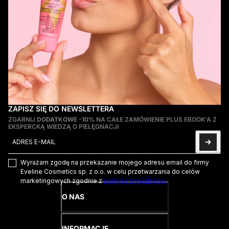
ZAPISZ SIĘ DO NEWSLETTERA
ZGARNIJ
DODATKOWE -10%
NA CAŁE ZAMÓWIENIE PLUS EBOOK'A Z
EKSPERCKĄ WIEDZĄ O PIELĘGNACJI
Adres e-mail
Ta strona jest chroniona przez hCaptcha i obowiązują na niej
Pol
Wyrażam zgodę na przekazanie mojego adresu email do firmy
Eveline Cosmetics sp. z o.o. w celu przetwarzania do celów
marketingowych zgodnie z
polityką prywatności.
O NAS
INFORMACJE