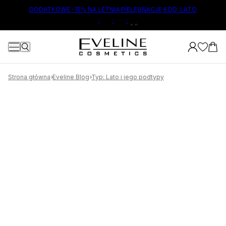
ŁÓWNEJ TREŚCI
DODATKOWE -15% NA LETNIĄ PIELĘGNACJĘ KOD: LATO
:
:
:
9
Strona główna
Eveline Blog
Typ: Lato i jego podtypy